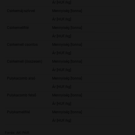
Ár [HUF/kg]
864,
Csirkemáj-szívvel
Mennyiség [tonna]
206,
Ár [HUF/kg]
767,
Csirkemellfilé
Mennyiség [tonna]
4 254,
Ár [HUF/kg]
1 950,
Csirkemell csontos
Mennyiség [tonna]
738,
Ár [HUF/kg]
1 169,
Csirkemell (összesen)
Mennyiség [tonna]
4 992,
Ár [HUF/kg]
1 834,
Pulykacomb alsó
Mennyiség [tonna]
73,
Ár [HUF/kg]
817,
Pulykacomb felső
Mennyiség [tonna]
40,
Ár [HUF/kg]
1 802,
Pulykamellfilé
Mennyiség [tonna]
450,
Ár [HUF/kg]
2 939,
Forrás: AKI PÁIR