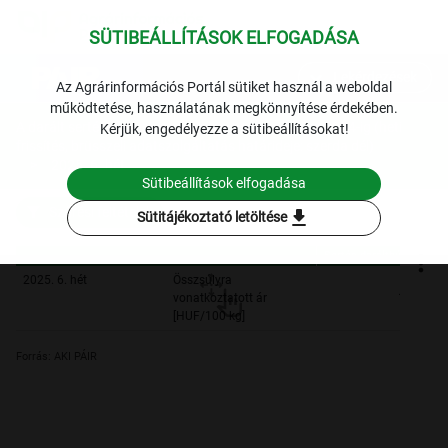
SÜTIBEÁLLÍTÁSOK ELFOGADÁSA
expand_more
Lekérdezések
Az Agrárinformációs Portál sütiket használ a weboldal
működtetése, használatának megkönnyítése érdekében.
A darált sertéshús kiskereskedelmi beszerzési ára 2024-ig (heti
Kérjük, engedélyezze a sütibeállításokat!
frissítés, brüsszeli adatszolgáltatás határideje: szerda dél)
2025. 6. hét
Sütibeállítások elfogadása
Szűrési feltételek
download
Sütitájékoztató letöltése
Sertés darálthús (friss)
Sertés darálthús (friss)
2025. 6. hét
Összsúlyra
vonatkoztatott ár
160 284,
[HUF/100 kg]
Forrás: AKI PÁIR