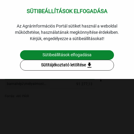
SÜTIBEÁLLÍTÁSOK ELFOGADÁSA
expand_more
Lekérdezések
Az Agrárinformációs Portál sütiket használ a weboldal
működtetése, használatának megkönnyítése érdekében.
A mélyalmos tartásból származó tojás csomagolóhelyi ára (heti
Kérjük, engedélyezze a sütibeállításokat!
frissítés, brüsszeli adatszolgáltatás határideje: szerda dél)
2024. 15. hét
Sütibeállítások elfogadása
Szűrési feltételek
download
Sütitájékoztató letöltése
2024. 15. hét
2024. 15. hét
barnahéjú\mélyalmos\M+L
91 277,13
Forrás: AKI PÁIR