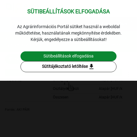
SÜTIBEÁLLÍTÁSOK ELFOGADÁSA
expand_more
Lekérdezések
Az Agrárinformációs Portál sütiket használ a weboldal
működtetése, használatának megkönnyítése érdekében.
Archivált adatok
Archív 2024
Tej és tejtermékek
A
Kérjük, engedélyezze a sütibeállításokat!
nyerstej havi termelői alapára
2024. január - 2024. december
Sütibeállítások elfogadása
Szűrési feltételek
download
Sütitájékoztató letöltése
Nyers tej
Extra
Alapár [HUF/kg]
Osztályon kívüli
Alapár [HUF/kg]
Összesen
Alapár [HUF/kg]
Forrás: AKI PÁIR