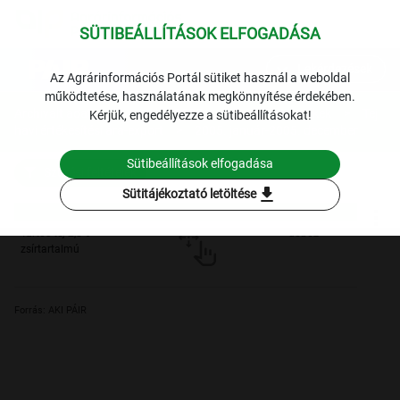
SÜTIBEÁLLÍTÁSOK ELFOGADÁSA
expand_more
Lekérdezések
Az Agrárinformációs Portál sütiket használ a weboldal
működtetése, használatának megkönnyítése érdekében.
Archivált adatok
Archív 2005
Tej és tejtermékek
Tej
Kérjük, engedélyezze a sütibeállításokat!
havi értékesítési ára-export
2005. január-2005. december
Sütibeállítások elfogadása
Szűrési feltételek
download
Sütitájékoztató letöltése
Tartós tej 2,8%
-
doboz
zsírtartalmú
Forrás: AKI PÁIR