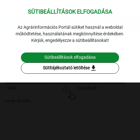
SÜTIBEÁLLÍTÁSOK ELFOGADÁSA
expand_more
Lekérdezések
Az Agrárinformációs Portál sütiket használ a weboldal
működtetése, használatának megkönnyítése érdekében.
Belföldi eredetű ipari feldolgozásra szánt gyümölcsök éves
Kérjük, engedélyezze a sütibeállításokat!
felvásárlási ára
2020.
Sütibeállítások elfogadása
Szűrési feltételek
download
Sütitájékoztató letöltése
Ipari alma
Mennyiség [tonna]
Ár [HUF/tonna]
Ipari alma
Mennyiség [tonna]
Ár [HUF/tonna]
2020.
204 678,28
40 1
Forrás: AKI PÁIR