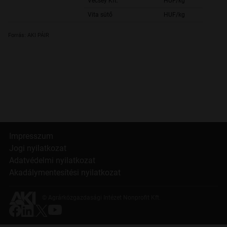
Vécsey Kft.
HUF/kg
Vita sütő
HUF/kg
Forrás: AKI PÁIR
Impresszum
Jogi nyilatkozat
Adatvédelmi nyilatkozat
Akadálymentesítési nyilatkozat
© Agrárközgazdasági Intézet Nonprofit Kft.