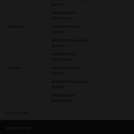
480 2
[tonna]
szerződéses ár
50 7
[HUF/tonna]
Zöldborsó
szerződött terület
11 3
[hektár]
szerződött mennyiség
67 6
[tonna]
szerződéses ár
129 0
[HUF/tonna]
Zöldbab
szerződött terület
6
[hektár]
szerződött mennyiség
8 7
[tonna]
szerződéses ár
82 3
[HUF/tonna]
Forrás: AKI PÁIR
Impresszum