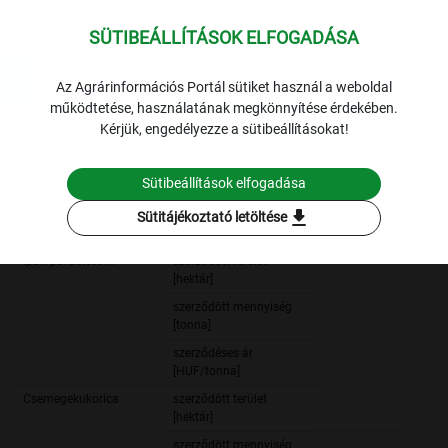
SÜTIBEÁLLÍTÁSOK ELFOGADÁSA
expand_more
Lekérdezések
Az Agrárinformációs Portál sütiket használ a weboldal
működtetése, használatának megkönnyítése érdekében.
Belföldi eredetű ipari feldolgozásra szánt zöldségfélék szerződött
Kérjük, engedélyezze a sütibeállításokat!
mennyisége, területe és szerződéses ára
2021.
Sütibeállítások elfogadása
Szűrési feltételek
download
Sütitájékoztató letöltése
2021.
2021.
Ipari paradicsom
szerződött terület
1 0
[hektár]
szerződött mennyiség
83 1
[tonna]
szerződéses ár
33 0
[HUF/tonna]
Csemegekukorica
szerződött terület
29 6
[hektár]
szerződött mennyiség