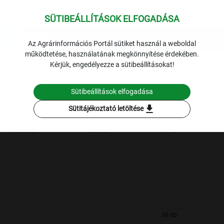
SÜTIBEÁLLÍTÁSOK ELFOGADÁSA
expand_more
Lekérdezések
Az Agrárinformációs Portál sütiket használ a weboldal
működtetése, használatának megkönnyítése érdekében.
Archivált adatok
Archív 2013
Baromfi
A tojás havi
Kérjük, engedélyezze a sütibeállításokat!
csomagolóhelyi ára
2013. január-2013. december
Sütibeállítások elfogadása
Szűrési feltételek
download
Sütitájékoztató letöltése
barnahéjú
ketreces
10 db
30 db