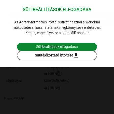
SÜTIBEÁLLÍTÁSOK ELFOGADÁSA
expand_more
Lekérdezések
Az Agrárinformációs Portál sütiket használ a weboldal
működtetése, használatának megkönnyítése érdekében.
Archivált adatok
Archív 2015
Baromfi
A
Kérjük, engedélyezze a sütibeállításokat!
vágóbaromfi havi termelői ára
2015. január-2015. december
Sütibeállítások elfogadása
Szűrési feltételek
download
Sütitájékoztató letöltése
2015. január
2015. január
vágócsirke
Mennyiség [tonna]
21 217,
Ár [HUF/kg]
263,
vágópulyka
Mennyiség [tonna]
7 123,
Ár [HUF/kg]
393,
Forrás: AKI PÁIR