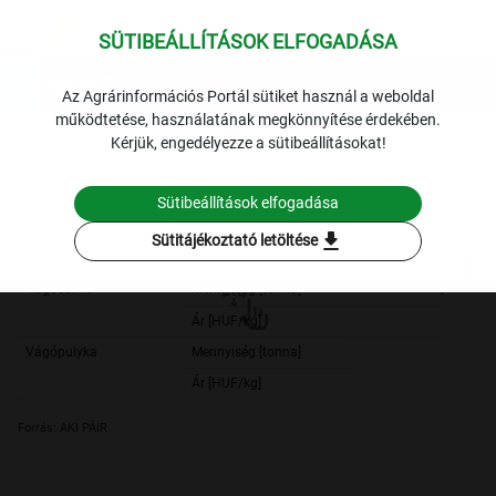
SÜTIBEÁLLÍTÁSOK ELFOGADÁSA
expand_more
Lekérdezések
Az Agrárinformációs Portál sütiket használ a weboldal
működtetése, használatának megkönnyítése érdekében.
Archivált adatok
Archív 2019
Baromfi
A
Kérjük, engedélyezze a sütibeállításokat!
vágóbaromfi éves termelői ára
2019.
Sütibeállítások elfogadása
Szűrési feltételek
download
Sütitájékoztató letöltése
2019.
2019.
Vágócsirke
Mennyiség [tonna]
209 596,
Ár [HUF/kg]
259,
Vágópulyka
Mennyiség [tonna]
86 148,
Ár [HUF/kg]
385,
Forrás: AKI PÁIR