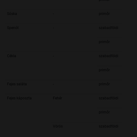
Sóska
-
primőr
Spenót
-
szabadföldi
primőr
Cékla
-
szabadföldi
primőr
Fejes saláta
-
primőr
Fejes káposzta
Fehér
szabadföldi
primőr
Vörös
szabadföldi