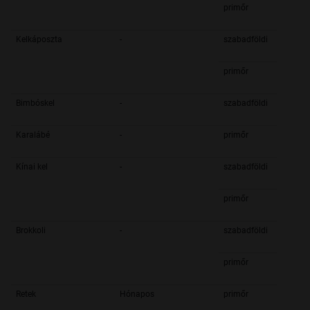
primőr
Kelkáposzta
-
szabadföldi
primőr
Bimbóskel
-
szabadföldi
Karalábé
-
primőr
Kínai kel
-
szabadföldi
primőr
Brokkoli
-
szabadföldi
primőr
Retek
Hónapos
primőr