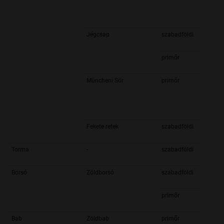
Jégcsap
szabadföldi
primőr
Müncheni Sör
primőr
Fekete retek
szabadföldi
Torma
-
szabadföldi
Borsó
Zöldborsó
szabadföldi
primőr
Bab
Zöldbab
primőr