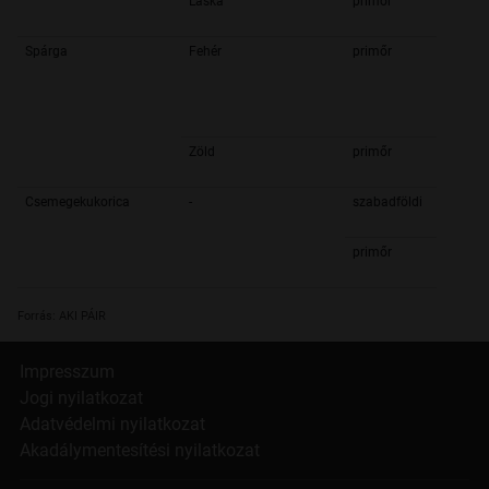
Laska
primőr
Spárga
Fehér
primőr
Zöld
primőr
Csemegekukorica
-
szabadföldi
primőr
Forrás: AKI PÁIR
Impresszum
Jogi nyilatkozat
Adatvédelmi nyilatkozat
Akadálymentesítési nyilatkozat