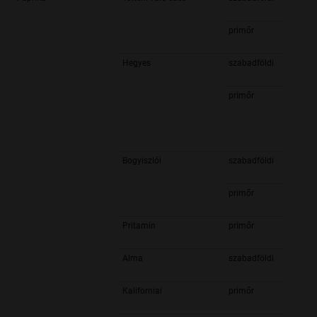
primőr
Hegyes
szabadföldi
primőr
Bogyiszlói
szabadföldi
primőr
Pritamin
primőr
Alma
szabadföldi
Kaliforniai
primőr