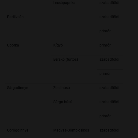
Lecsópaprika
szabadföldi
Padlizsán
-
szabadföldi
primőr
Uborka
Kígyó
primőr
Berakó (fürtös)
szabadföldi
primőr
Sárgadinnye
Zöld húsú
szabadföldi
Sárga húsú
szabadföldi
primőr
Görögdinnye
Magvas-Gömb-csíkos
szabadföldi