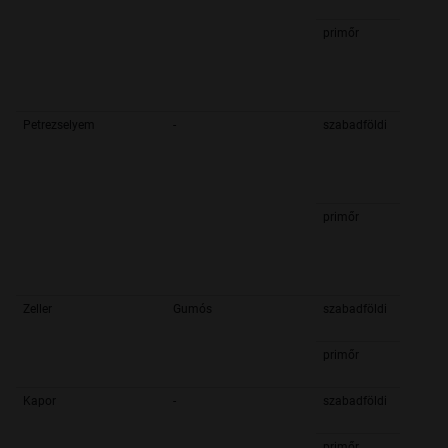
primőr
Petrezselyem
-
szabadföldi
primőr
Zeller
Gumós
szabadföldi
primőr
Kapor
-
szabadföldi
primőr