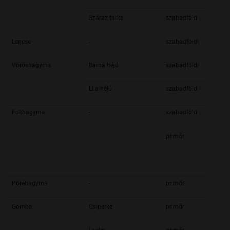
Száraz tarka
szabadföldi
Lencse
-
szabadföldi
Vöröshagyma
Barna héjú
szabadföldi
Lila héjú
szabadföldi
Fokhagyma
-
szabadföldi
primőr
Póréhagyma
-
primőr
Gomba
Csiperke
primőr