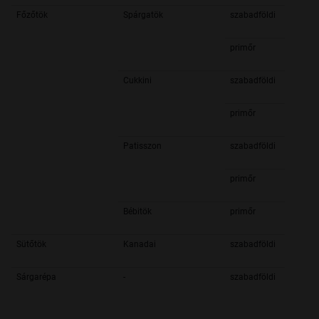
Főzőtök
Spárgatök
szabadföldi
primőr
Cukkini
szabadföldi
primőr
Patisszon
szabadföldi
primőr
Bébitök
primőr
Sütőtök
Kanadai
szabadföldi
Sárgarépa
-
szabadföldi