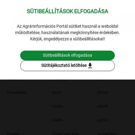
SÜTIBEÁLLÍTÁSOK ELFOGADÁSA
expand_more
Lekérdezések
Az Agrárinformációs Portál sütiket használ a weboldal
működtetése, használatának megkönnyítése érdekében.
Budapesti Vámház körúti fogyasztói piac: a belföldi zöldség
Kérjük, engedélyezze a sütibeállításokat!
termékek éves leggyakoribb ára
2021.
Sütibeállítások elfogadása
Szűrési feltételek
download
Sütitájékoztató letöltése
Burgonya
Újburgonya
primőr
Paradicsom
Gömb
primőr
Fürtös
primőr
Koktél
primőr
Paprika
Tölteni való édes
szabadföldi