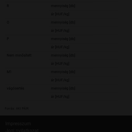
R
mennyiség [db]
1 3
ár [HUF/kg]
399,
O
mennyiség [db]
1
ár [HUF/kg]
379,
P
mennyiség [db]
ár [HUF/kg]
411,
Nem minősített
mennyiség [db]
3 2
ár [HUF/kg]
416,
M1
mennyiség [db]
5 3
ár [HUF/kg]
352,
vágósertés
mennyiség [db]
267 8
ár [HUF/kg]
434,
Forrás: AKI PÁIR
Impresszum
Jogi nyilatkozat