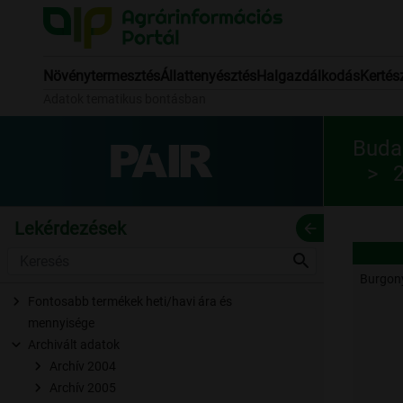
Növénytermesztés
Állattenyésztés
Halgazdálkodás
Kertés
Adatok tematikus bontásban
Budap
Lekérdezések
arrow_back
search
Burgon
Fontosabb termékek heti/havi ára és
mennyisége
Archivált adatok
Archív 2004
Archív 2005