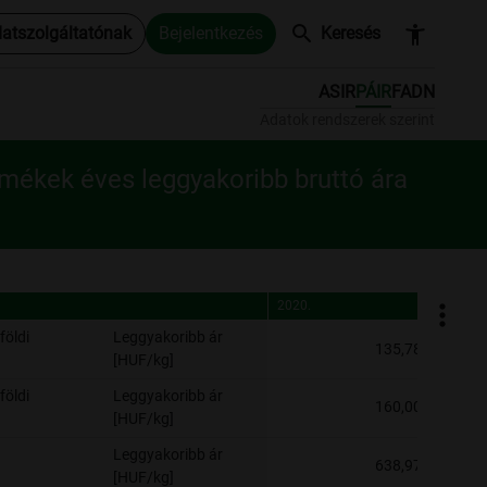
search
accessibility_new
datszolgáltatónak
Bejelentkezés
Keresés
ASIR
PÁIR
FADN
Adatok rendszerek szerint
rmékek éves leggyakoribb bruttó ára
2020.
2020.
földi
Leggyakoribb ár
135,78
[HUF/kg]
földi
Leggyakoribb ár
160,00
[HUF/kg]
Leggyakoribb ár
638,97
[HUF/kg]