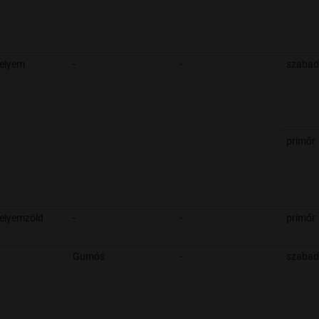
selyem
-
-
szabad
primőr
elyemzöld
-
-
primőr
Gumós
-
szabad