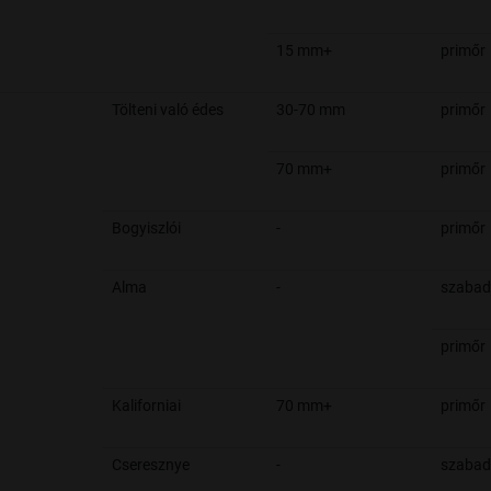
15 mm+
primőr
Tölteni való édes
30-70 mm
primőr
70 mm+
primőr
Bogyiszlói
-
primőr
Alma
-
szabad
primőr
Kaliforniai
70 mm+
primőr
Cseresznye
-
szabad