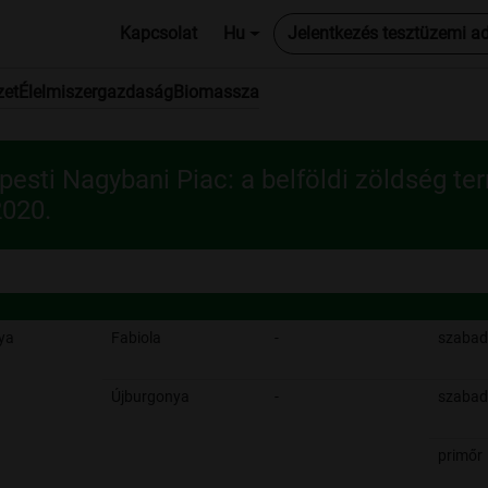
Kapcsolat
Hu
Jelentkezés tesztüzemi a
zet
Élelmiszergazdaság
Biomassza
esti Nagybani Piac: a belföldi zöldség te
2020.
ya
Fabiola
-
szabad
Újburgonya
-
szabad
primőr