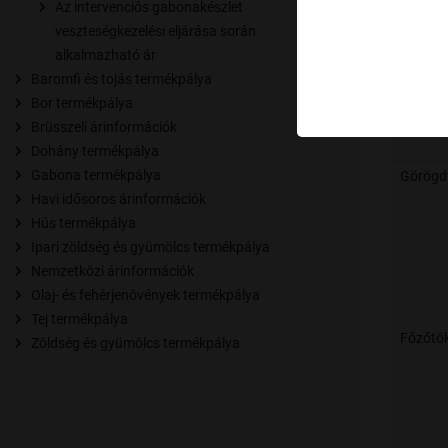
Az intervenciós gabonakészlet
veszteségkezelési eljárása során
alkalmazható ár
Baromfi és tojás termékpálya
Bor termékpálya
Brüsszeli árinformációk
Dohány termékpálya
Gabona termékpálya
Görögd
Havi idősoros árinformációk
Hús termékpálya
Ipari zöldség és gyümölcs termékpálya
Nemzetközi árinformációk
Olaj- és fehérjenövények termékpálya
Tej termékpálya
Főzőtö
Zöldség és gyümölcs termékpálya