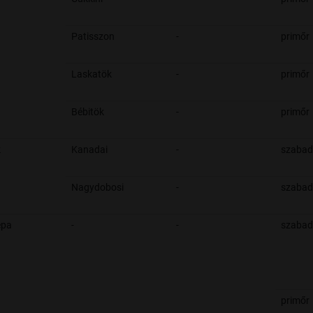
Patisszon
-
primőr
Laskatök
-
primőr
Bébitök
-
primőr
k
Kanadai
-
szabad
Nagydobosi
-
szabad
épa
-
-
szabad
primőr