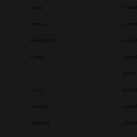
Agria
-
szabad
Impala
-
szabad
Red-Scarlett
-
szabad
Cherie
-
szabad
primőr
Laura
-
szabad
Marabel
-
szabad
Nem jelölt
-
szabad