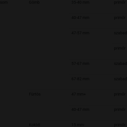
csom
Gömb
35-40 mm
primőr
40-47 mm
primőr
47-57 mm
szabad
primőr
57-67 mm
szabad
67-82 mm
szabad
Fürtös
47 mm+
primőr
40-47 mm
primőr
Koktél
15 mm-
primőr