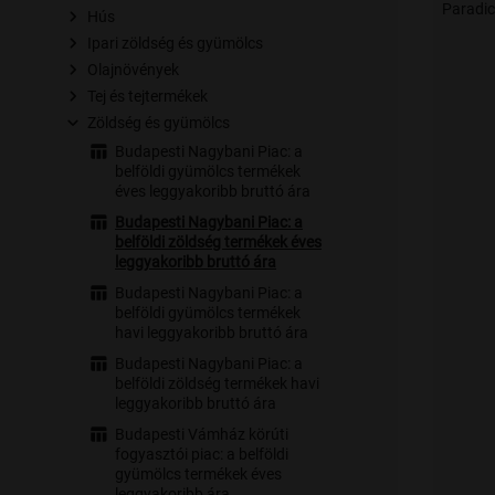
Paradi
Hús
Ipari zöldség és gyümölcs
Olajnövények
Tej és tejtermékek
Zöldség és gyümölcs
Budapesti Nagybani Piac: a
belföldi gyümölcs termékek
éves leggyakoribb bruttó ára
Budapesti Nagybani Piac: a
belföldi zöldség termékek éves
leggyakoribb bruttó ára
Budapesti Nagybani Piac: a
belföldi gyümölcs termékek
havi leggyakoribb bruttó ára
Budapesti Nagybani Piac: a
belföldi zöldség termékek havi
leggyakoribb bruttó ára
Budapesti Vámház körúti
fogyasztói piac: a belföldi
gyümölcs termékek éves
leggyakoribb ára