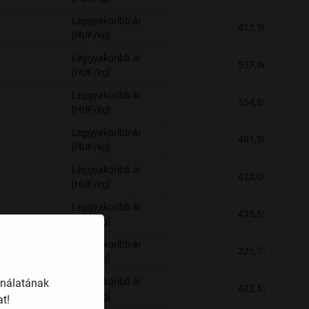
Leggyakoribb ár
412,50
[HUF/kg]
Leggyakoribb ár
537,46
[HUF/kg]
Leggyakoribb ár
354,89
[HUF/kg]
Leggyakoribb ár
481,30
[HUF/kg]
Leggyakoribb ár
420,00
[HUF/kg]
Leggyakoribb ár
435,62
[HUF/kg]
Leggyakoribb ár
325,71
[HUF/kg]
földi
Leggyakoribb ár
ználatának
422,57
[HUF/kg]
t!