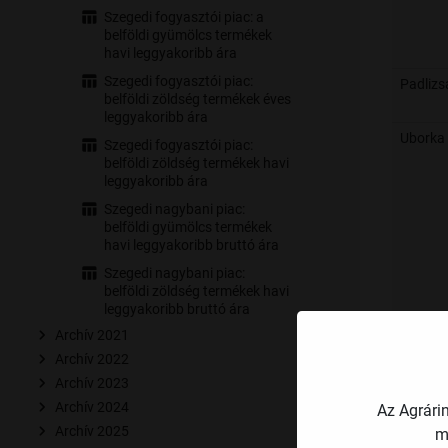
Szegedi fogyasztói piac: a
belföldi gyümölcs termékek
havi leggyakoribb ára
Szegedi fogyasztói piac:
Padlizs
belföldi zöldség termékek éves
leggyakoribb ára
Uborka
Szegedi fogyasztói piac:
belföldi zöldség termékek havi
leggyakoribb ára
Szegedi nagybani piac:
belföldi gyümölcs termékek
havi leggyakoribb bruttó ára
Szegedi nagybani piac:
belföldi zöldség termékek havi
leggyakoribb bruttó ára
Archív 2021
Archív 2022
Archív 2023
Archív 2024
Sárgad
Az Agrári
Archív 2025
m