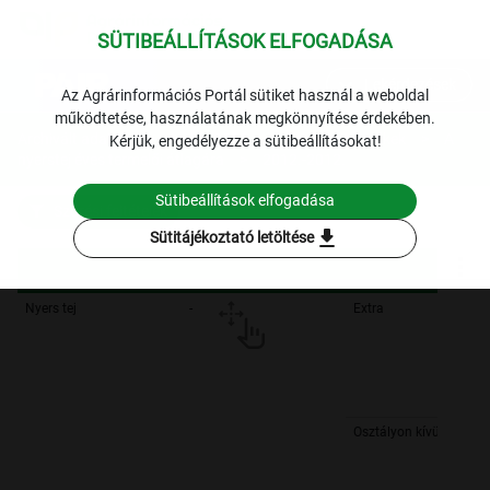
SÜTIBEÁLLÍTÁSOK ELFOGADÁSA
expand_more
Lekérdezések
Az Agrárinformációs Portál sütiket használ a weboldal
működtetése, használatának megkönnyítése érdekében.
Archivált adatok
Archív 2012
Tej és tejtermékek
A
Kérjük, engedélyezze a sütibeállításokat!
nyerstej éves termelői átlagára
2012.-2012.
Sütibeállítások elfogadása
Szűrési feltételek
download
Sütitájékoztató letöltése
Nyers tej
-
Extra
Osztályon kívüli