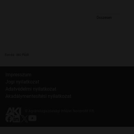
Összesen
Forrás: AKI PÁIR
Impresszum
Jogi nyilatkozat
Adatvédelmi nyilatkozat
Akadálymentesítési nyilatkozat
© Agrárközgazdasági Intézet Nonprofit Kft.