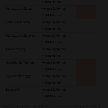
Ár [HUF/tonna]
302 4
Fagyasztott zöldbab
Mennyiség [tonna]
Ár [HUF/tonna]
Konzerv zöldborsó
Mennyiség [tonna]
4 053,
Ár [HUF/tonna]
270 1
Fagyasztott zöldborsó
Mennyiség [tonna]
395,
Ár [HUF/tonna]
275 5
Almasűrítmény
Mennyiség [tonna]
705,
Ár [HUF/tonna]
400 0
Meggybefőtt (720 ml)
Mennyiség [tonna]
Ár [HUF/tonna]
Fagyasztott meggy
Mennyiség [tonna]
Ár [HUF/tonna]
Bodzavelő
Mennyiség [tonna]
Ár [HUF/tonna]
A piros színnel jelölt cellák adatai adatvédelmi okok miatt nem jeleníthetők meg.