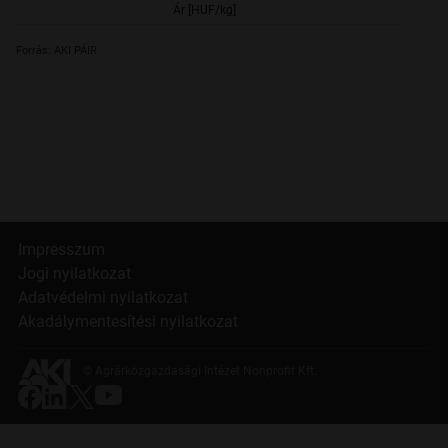
Ár [HUF/kg]
202,
Forrás: AKI PÁIR
Impresszum
Jogi nyilatkozat
Adatvédelmi nyilatkozat
Akadálymentesítési nyilatkozat
© Agrárközgazdasági Intézet Nonprofit Kft.