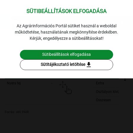
SÜTIBEÁLLÍTÁSOK ELFOGADÁSA
expand_more
Lekérdezések
Az Agrárinformációs Portál sütiket használ a weboldal
működtetése, használatának megkönnyítése érdekében.
Archivált adatok
Archív 2006
Tej és
Kérjük, engedélyezze a sütibeállításokat!
tejtermékek
Nyerstej havi termelői alapára
2006. január-2006. december
Sütibeállítások elfogadása
Szűrési feltételek
download
Sütitájékoztató letöltése
Nyers tej
-
Extra
Osztályon kívüli
Összesen
Forrás: AKI PÁIR