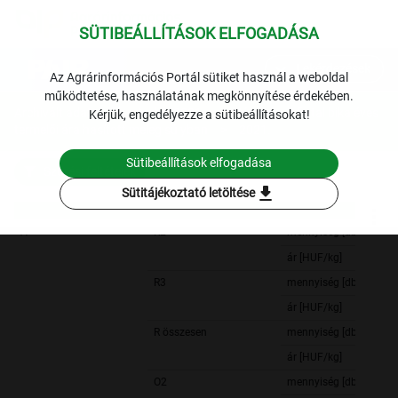
SÜTIBEÁLLÍTÁSOK ELFOGADÁSA
expand_more
Lekérdezések
Az Agrárinformációs Portál sütiket használ a weboldal
működtetése, használatának megkönnyítése érdekében.
Archivált adatok
Archív 2021
Hús
A fiatal bika éves
Kérjük, engedélyezze a sütibeállításokat!
termelői ára hasított meleg súlyban
2021.
Sütibeállítások elfogadása
Szűrési feltételek
download
Sütitájékoztató letöltése
A
R2
mennyiség [db]
ár [HUF/kg]
R3
mennyiség [db]
ár [HUF/kg]
R összesen
mennyiség [db]
ár [HUF/kg]
O2
mennyiség [db]