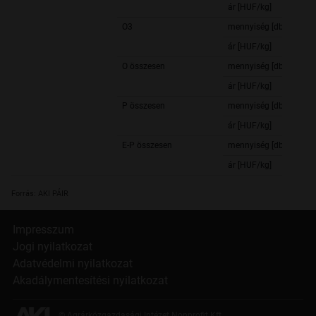
ár [HUF/kg]
O3
mennyiség [db]
ár [HUF/kg]
O összesen
mennyiség [db]
ár [HUF/kg]
P összesen
mennyiség [db]
ár [HUF/kg]
E-P összesen
mennyiség [db]
ár [HUF/kg]
Forrás: AKI PÁIR
Impresszum
Jogi nyilatkozat
Adatvédelmi nyilatkozat
Akadálymentesítési nyilatkozat
© Agrárközgazdasági Intézet Nonprofit Kft.