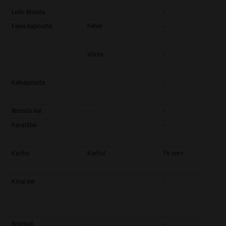
Lollo Bionda
-
-
Fejes káposzta
Fehér
-
Vörös
-
Kelkáposzta
-
-
Bimbós kel
-
-
Karalábé
-
-
Karfiol
Karfiol
16 cm+
Kínai kel
-
-
Brokkoli
-
-