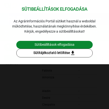
SÜTIBEÁLLÍTÁSOK ELFOGADÁSA
expand_more
Lekérdezések
Az Agrárinformációs Portál sütiket használ a weboldal
működtetése, használatának megkönnyítése érdekében.
Nagykőrösi Úti Nagybani Piac: a belföldi zöldség termékek havi
Kérjük, engedélyezze a sütibeállításokat!
leggyakoribb bruttó ára
2011. január-2011. december
Sütibeállítások elfogadása
Szűrési feltételek
download
Sütitájékoztató letöltése
Burgonya
Condor
-
Fabiola
-
Amoroza
-
Aladin
-
Desire
-
Cleopatra
-