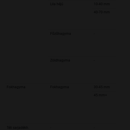
Lila héjú
10-40 mm
40-70 mm
Fõzõhagyma
-
Zöldhagyma
-
Fokhagyma
Fokhagyma
30-45 mm
45 mm+
Téli sarjadékh.
-
-