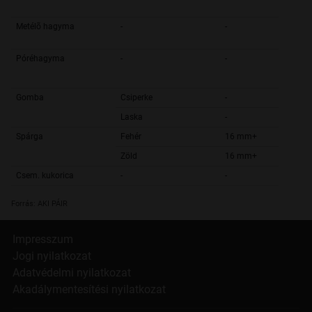
Metélõ hagyma
-
-
Póréhagyma
-
-
Gomba
Csiperke
-
Laska
-
Spárga
Fehér
16 mm+
Zöld
16 mm+
Csem. kukorica
-
-
Forrás: AKI PÁIR
Impresszum
Jogi nyilatkozat
Adatvédelmi nyilatkozat
Akadálymentesítési nyilatkozat