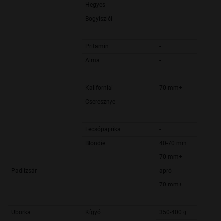
Hegyes
-
Bogyiszlói
-
Pritamin
-
Alma
-
Kaliforniai
70 mm+
Cseresznye
-
Lecsópaprika
-
Blondie
40-70 mm
70 mm+
Padlizsán
-
apró
70 mm+
Uborka
Kígyó
350-400 g