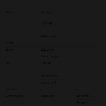
Retek
Hónapos
-
Jégcsap
-
Fekete retek
-
Torma
-
-
Borsó
Zöldborsó
-
Száraz sárga
-
Bab
Zöldbab
-
Száraz tarka
-
Száraz fehér
-
Lencse
-
-
Vöröshagyma
Barna héjú
40-70 mm
70 mm+