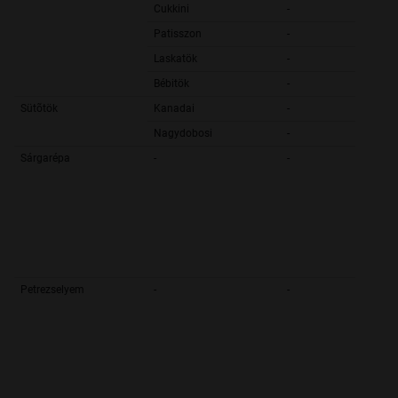
Cukkini
-
Patisszon
-
Laskatök
-
Bébitök
-
Sütõtök
Kanadai
-
Nagydobosi
-
Sárgarépa
-
-
Petrezselyem
-
-