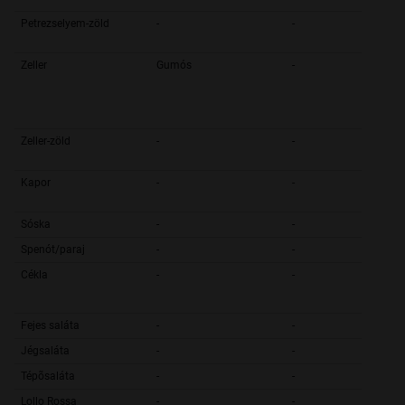
Petrezselyem-zöld
-
-
Zeller
Gumós
-
Zeller-zöld
-
-
Kapor
-
-
Sóska
-
-
Spenót/paraj
-
-
Cékla
-
-
Fejes saláta
-
-
Jégsaláta
-
-
Tépõsaláta
-
-
Lollo Rossa
-
-