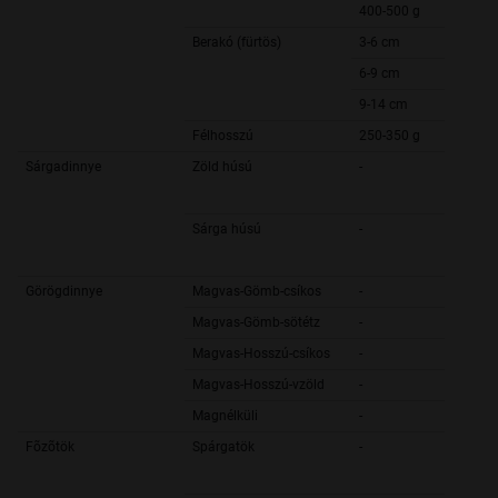
400-500 g
Berakó (fürtös)
3-6 cm
6-9 cm
9-14 cm
Félhosszú
250-350 g
Sárgadinnye
Zöld húsú
-
Sárga húsú
-
Görögdinnye
Magvas-Gömb-csíkos
-
Magvas-Gömb-sötétz
-
Magvas-Hosszú-csíkos
-
Magvas-Hosszú-vzöld
-
Magnélküli
-
Fõzõtök
Spárgatök
-