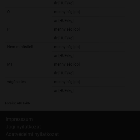
ár [HUF/kg]
850,
O
mennyiség [db]
8
ár [HUF/kg]
844,
P
mennyiség [db]
2
ár [HUF/kg]
876,
Nem minősített
mennyiség [db]
21 5
ár [HUF/kg]
943,
M1
mennyiség [db]
26 6
ár [HUF/kg]
643,
vágósertés
mennyiség [db]
2 710 0
ár [HUF/kg]
874,
Forrás: AKI PÁIR
Impresszum
Jogi nyilatkozat
Adatvédelmi nyilatkozat