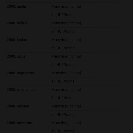
2008. április
Mennyiség [tonna]
4 084,
ár [HUF/tonna]
89 460,
2008. május
Mennyiség [tonna]
4 397,
ár [HUF/tonna]
88 866,
2008. június
Mennyiség [tonna]
3 591,
ár [HUF/tonna]
89 716,
2008. július
Mennyiség [tonna]
1 753,
ár [HUF/tonna]
89 544,
2008. augusztus
Mennyiség [tonna]
1 726,
ár [HUF/tonna]
86 139,
2008. szeptember
Mennyiség [tonna]
1 342,
ár [HUF/tonna]
83 154,
2008. október
Mennyiség [tonna]
1 128,
ár [HUF/tonna]
77 108,
2008. november
Mennyiség [tonna]
834,
ár [HUF/tonna]
72 537,