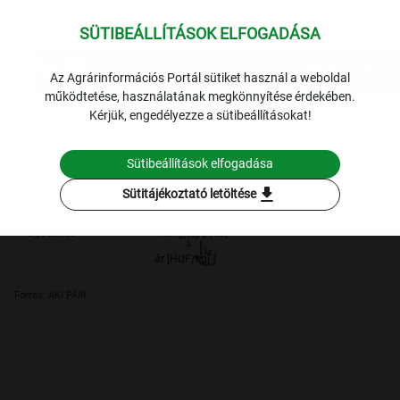
SÜTIBEÁLLÍTÁSOK ELFOGADÁSA
expand_more
Lekérdezések
Az Agrárinformációs Portál sütiket használ a weboldal
működtetése, használatának megkönnyítése érdekében.
Archív 2014
Hús
Az importból származó vágósertés éves
Kérjük, engedélyezze a sütibeállításokat!
vágóhídi belépési ára hasított meleg súlyban
2014.
Sütibeállítások elfogadása
Szűrési feltételek
download
Sütitájékoztató letöltése
2014.
2014.
Vágósertés
mennyiség [db]
105 3
ár [HUF/kg]
481,
Forrás: AKI PÁIR