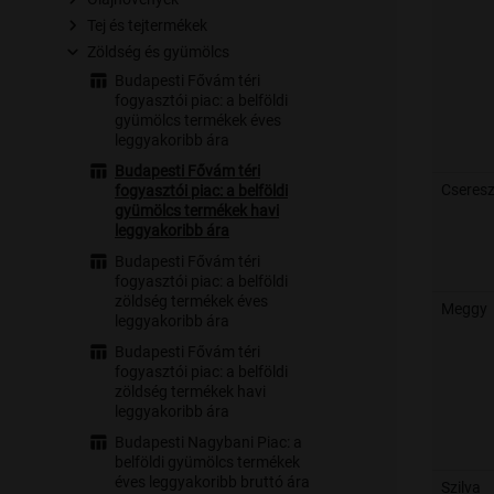
Tej és tejtermékek
Zöldség és gyümölcs
Budapesti Fővám téri
fogyasztói piac: a belföldi
gyümölcs termékek éves
leggyakoribb ára
Budapesti Fővám téri
Cseres
fogyasztói piac: a belföldi
gyümölcs termékek havi
leggyakoribb ára
Budapesti Fővám téri
fogyasztói piac: a belföldi
zöldség termékek éves
Meggy
leggyakoribb ára
Budapesti Fővám téri
fogyasztói piac: a belföldi
zöldség termékek havi
leggyakoribb ára
Budapesti Nagybani Piac: a
belföldi gyümölcs termékek
éves leggyakoribb bruttó ára
Szilva