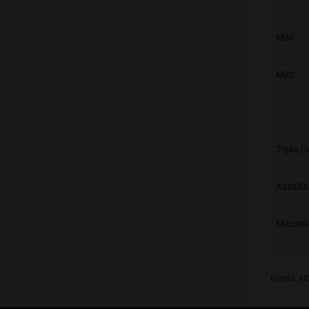
Mák
Méz
Tojás (s
Aszalts
Mazsol
Forrás: AK