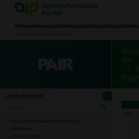
Növénytermesztés
Állattenyésztés
Halgazdálkodás
Kertés
Adatok tematikus bontásban
Budap
ára
B
leggy
Lekérdezések
arrow_back
search
Alma
Fontosabb termékek heti/havi ára és
mennyisége
Archivált adatok