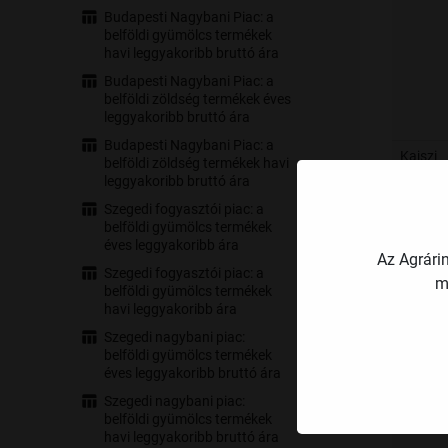
Budapesti Nagybani Piac: a
belföldi gyümölcs termékek
havi leggyakoribb bruttó ára
Budapesti Nagybani Piac: a
belföldi zöldség termékek éves
leggyakoribb bruttó ára
Budapesti Nagybani Piac: a
Kajszi
belföldi zöldség termékek havi
leggyakoribb bruttó ára
Szegedi fogyasztói piac: a
Ősziba
belföldi gyümölcs termékek
éves leggyakoribb ára
Az Agrári
Szegedi fogyasztói piac: a
m
belföldi gyümölcs termékek
havi leggyakoribb ára
Szegedi nagybani piac:
belföldi gyümölcs termékek
éves leggyakoribb bruttó ára
Szegedi nagybani piac:
belföldi gyümölcs termékek
Nektari
havi leggyakoribb bruttó ára