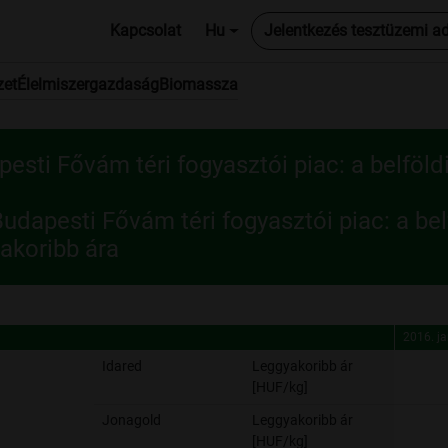
Kapcsolat
Hu
Jelentkezés tesztüzemi a
zet
Élelmiszergazdaság
Biomassza
esti Fővám téri fogyasztói piac: a belföl
udapesti Fővám téri fogyasztói piac: a be
akoribb ára
2016. j
2016. j
Idared
Leggyakoribb ár
[HUF/kg]
Jonagold
Leggyakoribb ár
[HUF/kg]