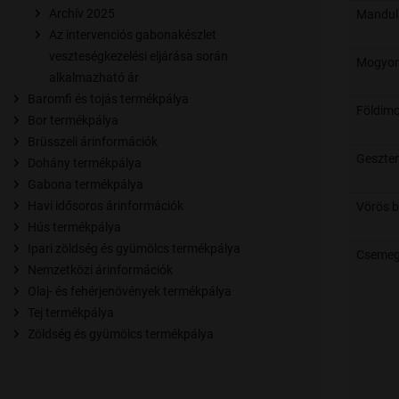
Archív 2025
Mandula
Az intervenciós gabonakészlet
veszteségkezelési eljárása során
Mogyoró
alkalmazható ár
Baromfi és tojás termékpálya
Földim
Bor termékpálya
Brüsszeli árinformációk
Geszte
Dohány termékpálya
Gabona termékpálya
Havi idősoros árinformációk
Vörös b
Hús termékpálya
Ipari zöldség és gyümölcs termékpálya
Csemeg
Nemzetközi árinformációk
Olaj- és fehérjenövények termékpálya
Tej termékpálya
Zöldség és gyümölcs termékpálya