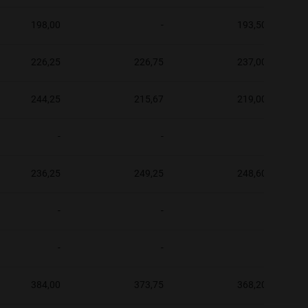
198,00
-
193,50
226,25
226,75
237,00
244,25
215,67
219,00
-
-
-
236,25
249,25
248,60
-
-
-
-
-
-
384,00
373,75
368,20