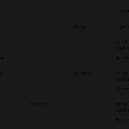
Olaszo
-
53-65mm
Argent
Dél-afri
Köztár
rom
-
Spanyo
in
-
54-69mm
Dél-afri
Köztár
Marok
s
Nem jelölt
Dél-afri
Köztár
Egyipt