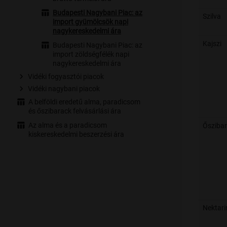
Budapesti Nagybani Piac: az
Szilva
import gyümölcsök napi
nagykereskedelmi ára
Kajszi
Budapesti Nagybani Piac: az
import zöldségfélék napi
nagykereskedelmi ára
Vidéki fogyasztói piacok
Vidéki nagybani piacok
A belföldi eredetű alma, paradicsom
és őszibarack felvásárlási ára
Az alma és a paradicsom
Ősziba
kiskereskedelmi beszerzési ára
Nektari