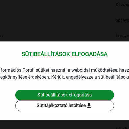
Olaszo
Spanyo
ca
Lengye
biszke
Dél-afri
SÜTIBEÁLLÍTÁSOK ELFOGADÁSA
Köztár
Lengye
nformációs Portál sütiket használ a weboldal működtetése, has
egkönnyítése érdekében. Kérjük, engedélyezze a sütibeállításoka
te
Lengye
Sütibeállítások elfogadása
Dél-afri
Köztár
download
Sütitájékoztató letöltése
Lengye