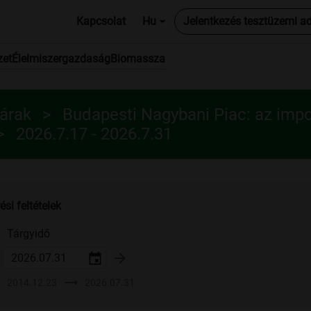
Kapcsolat
Hu
Jelentkezés tesztüzemi a
zet
Élelmiszergazdaság
Biomassza
 árak
Budapesti Nagybani Piac: az imp
2026.7.17 - 2026.7.31
ési feltételek
Tárgyidő
arrow_forward
trending_flat
2014.12.23
2026.07.31