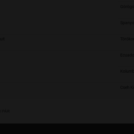
Görögo
Spanyo
uit
Töröko
Ecuado
Kolumb
Cseh K
I PÁIR