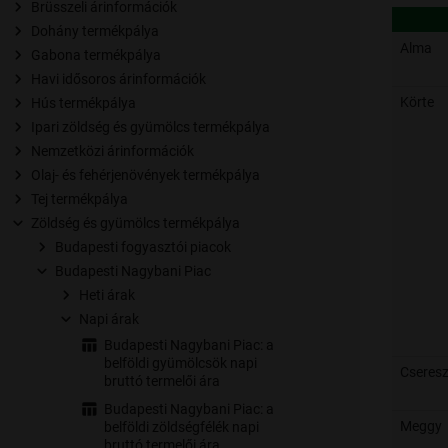
Brüsszeli árinformációk
Dohány termékpálya
Alma
Gabona termékpálya
Havi idősoros árinformációk
Körte
Hús termékpálya
Ipari zöldség és gyümölcs termékpálya
Nemzetközi árinformációk
Olaj- és fehérjenövények termékpálya
Tej termékpálya
Zöldség és gyümölcs termékpálya
Budapesti fogyasztói piacok
Budapesti Nagybani Piac
Heti árak
Napi árak
Budapesti Nagybani Piac: a
belföldi gyümölcsök napi
Cseres
bruttó termelői ára
Budapesti Nagybani Piac: a
Meggy
belföldi zöldségfélék napi
bruttó termelői ára