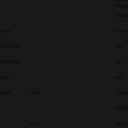
Dél-afri
Köztár
Lengye
ztított)
Nem jel
 (tisztított)
USA
 (tisztított)
USA
ogyoró
Kína
eszőlő
Fehér
Egyipt
Olaszo
Piros
Egyipt