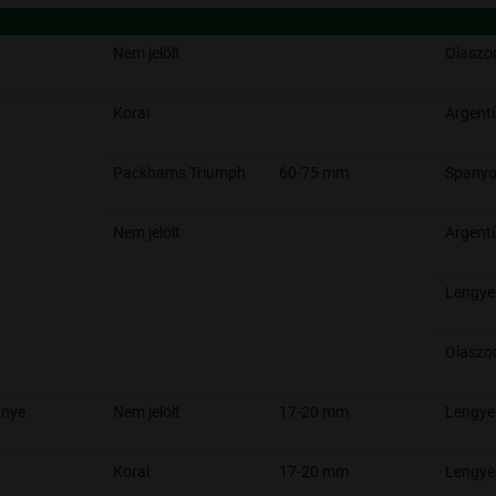
Nem jelölt
Olaszo
Korai
Argent
Packhams Triumph
60-75 mm
Spanyo
Nem jelölt
Argent
Lengye
Olaszo
znye
Nem jelölt
17-20 mm
Lengye
Korai
17-20 mm
Lengye