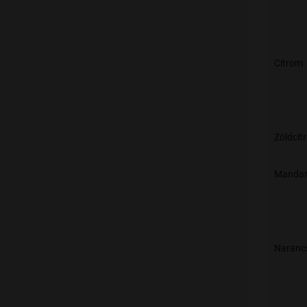
Citrom
Zöldcit
Mandar
Naranc