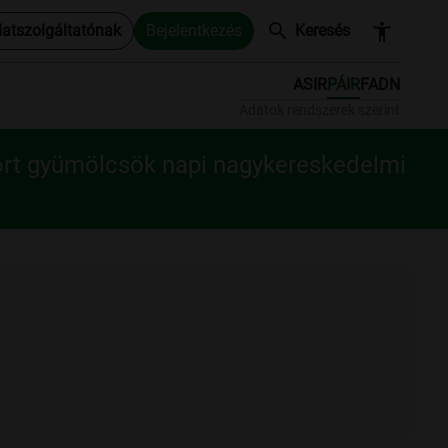
search
accessibility_new
datszolgáltatónak
Bejelentkezés
Keresés
ASIR
PÁIR
FADN
Adatok rendszerek szerint
ort gyümölcsök napi nagykereskedelmi