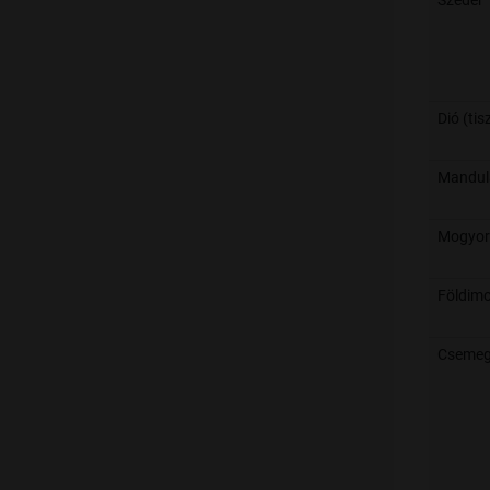
Szeder
Dió (tis
Mandula
Mogyoró
Földim
Csemeg