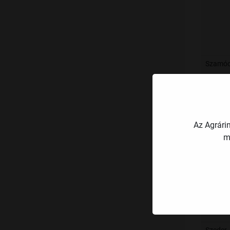
Szamó
Pirosri
Az Agrári
m
Köszmé
Málna