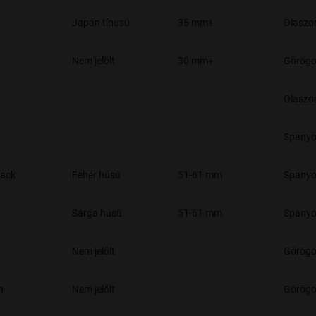
Japán típusú
35 mm+
Olaszo
Nem jelölt
30 mm+
Görögo
Olaszo
Spanyo
rack
Fehér húsú
51-61 mm
Spanyo
Sárga húsú
51-61 mm
Spanyo
Nem jelölt
Görögo
n
Nem jelölt
Görögo