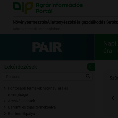
Növénytermesztés
Állattenyésztés
Halgazdálkodás
Kertés
Adatok tematikus bontásban
Napi
ára
Lekérdezések
arrow_back
search
Szűr
Fontosabb termékek heti/havi ára és
mennyisége
arrow_back
Archivált adatok
Baromfi és tojás termékpálya
Bor termékpálya