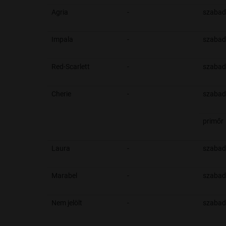
Agria
-
szabad
Impala
-
szabad
Red-Scarlett
-
szabad
Cherie
-
szabad
primőr
Laura
-
szabad
Marabel
-
szabad
Nem jelölt
-
szabad