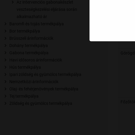
Az intervenciós gabonakészlet
veszteségkezelési eljárása során
alkalmazható ár
Baromfi és tojás termékpálya
Bor termékpálya
Brüsszeli árinformációk
Dohány termékpálya
Gabona termékpálya
Görögd
Havi idősoros árinformációk
Hús termékpálya
Ipari zöldség és gyümölcs termékpálya
Nemzetközi árinformációk
Olaj- és fehérjenövények termékpálya
Tej termékpálya
Főzőtö
Zöldség és gyümölcs termékpálya