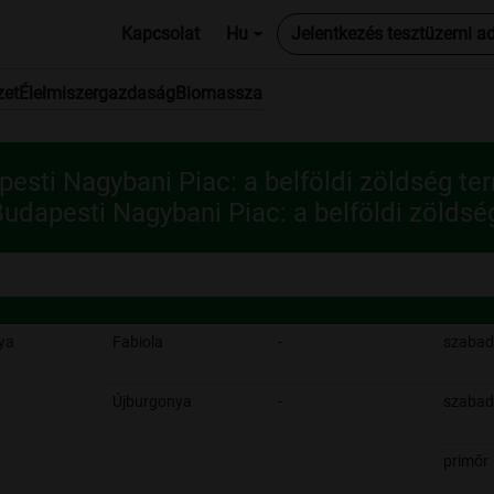
Kapcsolat
Hu
Jelentkezés tesztüzemi a
zet
Élelmiszergazdaság
Biomassza
esti Nagybani Piac: a belföldi zöldség te
udapesti Nagybani Piac: a belföldi zöldsé
ya
Fabiola
-
szabad
Újburgonya
-
szabad
primőr