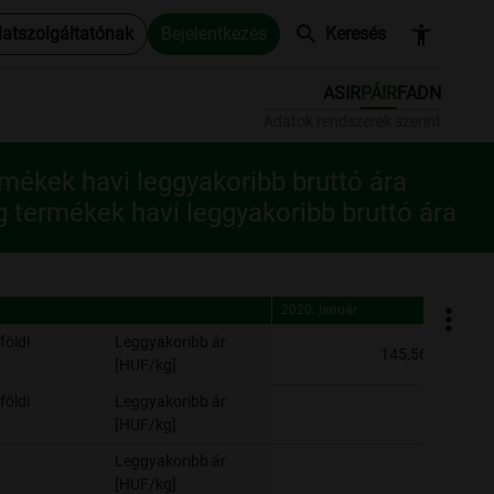
search
accessibility_new
datszolgáltatónak
Bejelentkezés
Keresés
ASIR
PÁIR
FADN
Adatok rendszerek szerint
rmékek havi leggyakoribb bruttó ára
g termékek havi leggyakoribb bruttó ára
2020. január
2020. f
2020. január
2020. f
földi
Leggyakoribb ár
145,56
[HUF/kg]
földi
Leggyakoribb ár
-
[HUF/kg]
Leggyakoribb ár
-
[HUF/kg]