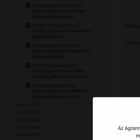
Szegedi fogyasztói piac: a
belföldi gyümölcs termékek
havi leggyakoribb ára
Szegedi fogyasztói piac:
Padlizs
belföldi zöldség termékek éves
leggyakoribb ára
Uborka
Szegedi fogyasztói piac:
belföldi zöldség termékek havi
leggyakoribb ára
Szegedi nagybani piac:
belföldi gyümölcs termékek
havi leggyakoribb bruttó ára
Szegedi nagybani piac:
belföldi zöldség termékek havi
leggyakoribb bruttó ára
Archív 2021
Archív 2022
Archív 2023
Archív 2024
Sárgad
Az Agrári
Archív 2025
m