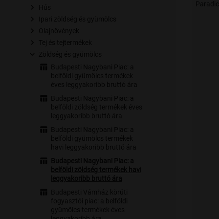
Paradi
Hús
Ipari zöldség és gyümölcs
Olajnövények
Tej és tejtermékek
Zöldség és gyümölcs
Budapesti Nagybani Piac: a
belföldi gyümölcs termékek
éves leggyakoribb bruttó ára
Budapesti Nagybani Piac: a
belföldi zöldség termékek éves
leggyakoribb bruttó ára
Budapesti Nagybani Piac: a
belföldi gyümölcs termékek
havi leggyakoribb bruttó ára
Budapesti Nagybani Piac: a
belföldi zöldség termékek havi
leggyakoribb bruttó ára
Budapesti Vámház körúti
fogyasztói piac: a belföldi
gyümölcs termékek éves
leggyakoribb ára