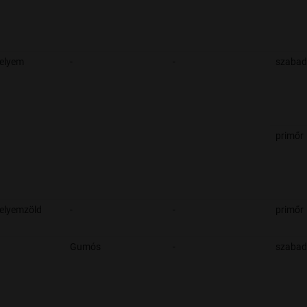
selyem
-
-
szabad
primőr
elyemzöld
-
-
primőr
Gumós
-
szabad