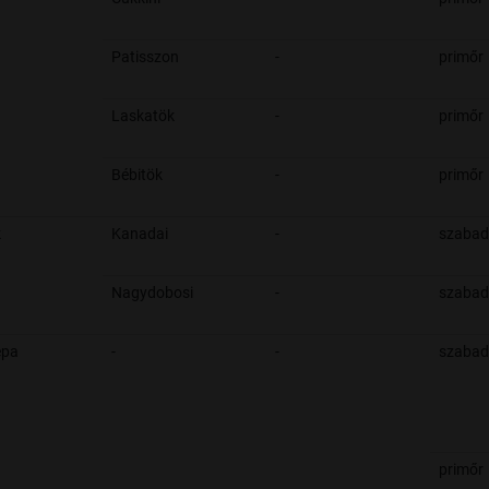
Patisszon
-
primőr
Laskatök
-
primőr
Bébitök
-
primőr
k
Kanadai
-
szabad
Nagydobosi
-
szabad
épa
-
-
szabad
primőr