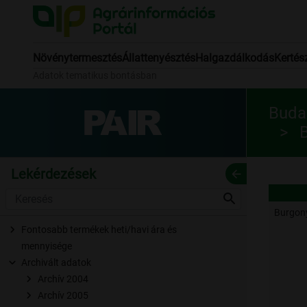
Növénytermesztés
Állattenyésztés
Halgazdálkodás
Kertés
Adatok tematikus bontásban
Budap
B
Lekérdezések
arrow_back
search
Burgon
Fontosabb termékek heti/havi ára és
mennyisége
Archivált adatok
Archív 2004
Archív 2005