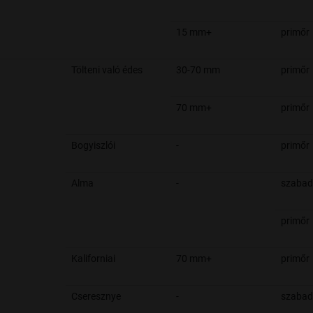
15 mm+
primőr
Tölteni való édes
30-70 mm
primőr
70 mm+
primőr
Bogyiszlói
-
primőr
Alma
-
szabad
primőr
Kaliforniai
70 mm+
primőr
Cseresznye
-
szabad