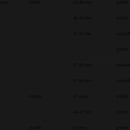
csom
Gömb
35-40 mm
primőr
40-47 mm
primőr
47-57 mm
szabad
primőr
57-67 mm
szabad
67-82 mm
szabad
Fürtös
47 mm+
primőr
40-47 mm
primőr
Koktél
15 mm-
primőr