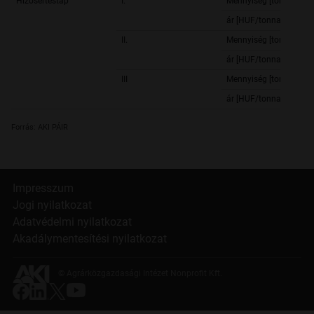
Hízósertéstáp
I.
Mennyiség [tonna]
ár [HUF/tonna]
II.
Mennyiség [tonna]
ár [HUF/tonna]
III
Mennyiség [tonna]
ár [HUF/tonna]
Forrás: AKI PÁIR
Impresszum
Jogi nyilatkozat
Adatvédelmi nyilatkozat
Akadálymentesítési nyilatkozat
© Agrárközgazdasági Intézet Nonprofit Kft.