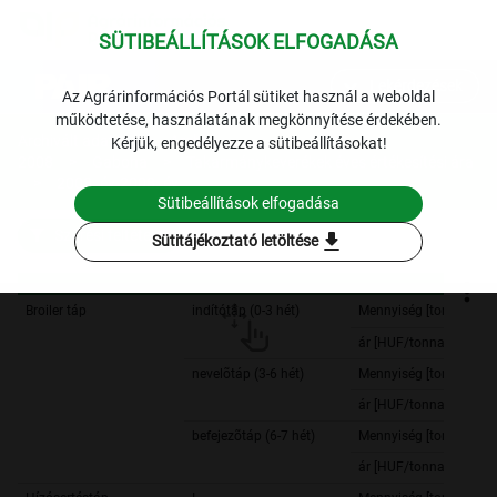
SÜTIBEÁLLÍTÁSOK ELFOGADÁSA
expand_more
Lekérdezések
Az Agrárinformációs Portál sütiket használ a weboldal
működtetése, használatának megkönnyítése érdekében.
Archivált adatok
Archív
Kérjük, engedélyezze a sütibeállításokat!
2008
Gabona
Takarmánykeverékek éves értékesítési ára
2008. év-2008. év
Sütibeállítások elfogadása
Szűrési feltételek
download
Sütitájékoztató letöltése
Broiler táp
indítótáp (0-3 hét)
Mennyiség [tonna]
ár [HUF/tonna]
nevelõtáp (3-6 hét)
Mennyiség [tonna]
ár [HUF/tonna]
befejezõtáp (6-7 hét)
Mennyiség [tonna]
ár [HUF/tonna]