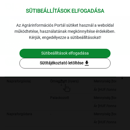
SÜTIBEÁLLÍTÁSOK ELFOGADÁSA
expand_more
Lekérdezések
Az Agrárinformációs Portál sütiket használ a weboldal
működtetése, használatának megkönnyítése érdekében.
Archivált adatok
Archív
Kérjük, engedélyezze a sütibeállításokat!
2005
Olajnövények
Napraforgóolaj és -dara éves
értékesítési ára
2005. év-2005. év
Sütibeállítások elfogadása
Szűrési feltételek
download
Sütitájékoztató letöltése
Napraforgóolaj
Ömlesztett (nyers)
Mennyiség [tonna]
Ár [HUF/tonna]
Palackozott
Mennyiség [tonna]
Ár [HUF/tonna]
Napraforgódara
-
Mennyiség [tonna]
Ár [HUF/tonna]