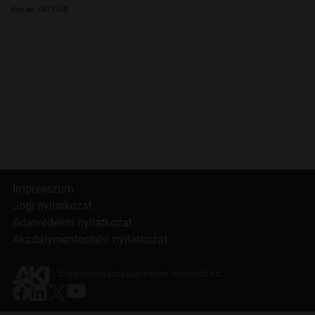
Forrás: AKI PÁIR
Impresszum
Jogi nyilatkozat
Adatvédelmi nyilatkozat
Akadálymentesítési nyilatkozat
© Agrárközgazdasági Intézet Nonprofit Kft.