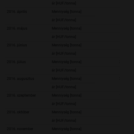
ár [HUF/tonna]
45 296,
2016. április
Menniység [tonna]
58 426,
ár [HUF/tonna]
43 452,
2016. május
Menniység [tonna]
67 354,
ár [HUF/tonna]
42 872,
2016. június
Menniység [tonna]
50 737,
ár [HUF/tonna]
42 464,
2016. július
Menniység [tonna]
229 886,
ár [HUF/tonna]
38 735,
2016. augusztus
Menniység [tonna]
386 458,
ár [HUF/tonna]
38 566,
2016. szeptember
Menniység [tonna]
142 396,
ár [HUF/tonna]
39 157,
2016. október
Menniység [tonna]
71 232,
ár [HUF/tonna]
39 464,
2016. november
Menniység [tonna]
71 443,