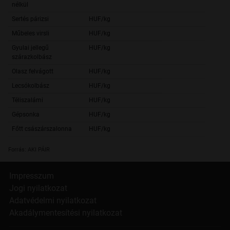
1 158,
nélkül
Sertés párizsi
HUF/kg
765,
Műbeles virsli
HUF/kg
692,
Gyulai jellegű
HUF/kg
2 758,
szárazkolbász
Olasz felvágott
HUF/kg
969,
Lecsókolbász
HUF/kg
666,
Téliszalámi
HUF/kg
4 018,
Gépsonka
HUF/kg
1 491,
Főtt császárszalonna
HUF/kg
1 193,
Forrás: AKI PÁIR
Impresszum
Jogi nyilatkozat
Adatvédelmi nyilatkozat
Akadálymentesítési nyilatkozat