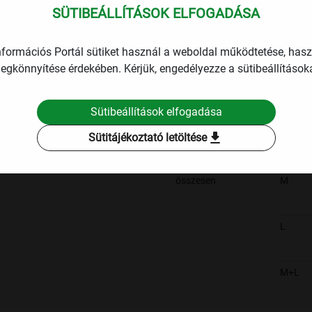
SÜTIBEÁLLÍTÁSOK ELFOGADÁSA
30 db
M
nformációs Portál sütiket használ a weboldal működtetése, has
egkönnyítése érdekében. Kérjük, engedélyezze a sütibeállításoka
L
Sütibeállítások elfogadása
M+L
download
Sütitájékoztató letöltése
összesen
M
L
M+L