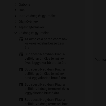
Gabona
Hús
Ipari zöldség és gyümölcs
Olajnövények
Tej és tejtermékek
Zöldség és gyümölcs
Az alma és a paradicsom havi
kiskereskedelmi beszerzési
ára
Budapesti Nagybani Piac: a
belföldi gyümölcs termékek
Paprika
éves leggyakoribb bruttó ára
Budapesti Nagybani Piac: a
belföldi gyümölcs termékek
havi leggyakoribb bruttó ára
Budapesti Nagybani Piac: a
belföldi zöldség termékek éves
leggyakoribb bruttó ára
Budapesti Nagybani Piac: a
belföldi zöldség termékek havi