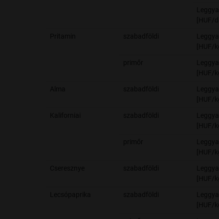
Leggya
[HUF/d
Pritamin
szabadföldi
Leggya
[HUF/k
primőr
Leggya
[HUF/k
Alma
szabadföldi
Leggya
[HUF/k
Kaliforniai
szabadföldi
Leggya
[HUF/k
primőr
Leggya
[HUF/k
Cseresznye
szabadföldi
Leggya
[HUF/k
Lecsópaprika
szabadföldi
Leggya
[HUF/k