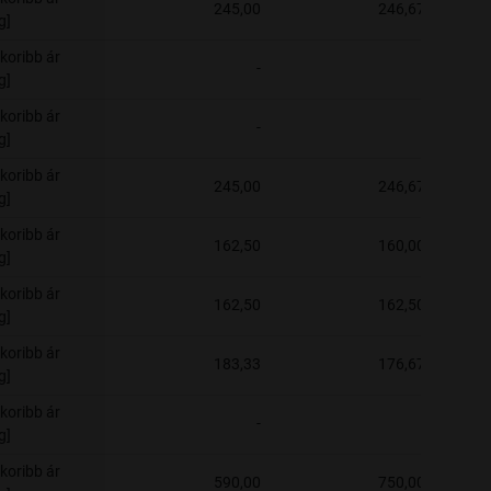
245,00
246,67
g]
koribb ár
-
-
g]
koribb ár
-
-
g]
koribb ár
245,00
246,67
g]
koribb ár
162,50
160,00
g]
koribb ár
162,50
162,50
g]
koribb ár
183,33
176,67
g]
koribb ár
-
-
g]
koribb ár
590,00
750,00