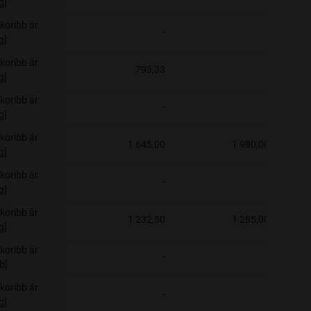
g]
koribb ár
-
-
g]
koribb ár
793,33
-
g]
koribb ár
-
-
g]
koribb ár
1 645,00
1 980,00
g]
koribb ár
-
-
g]
koribb ár
1 232,50
1 285,00
g]
koribb ár
-
-
b]
koribb ár
-
-
g]