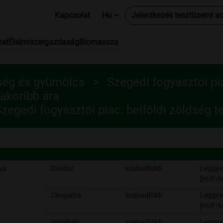
Kapcsolat
Hu
Jelentkezés tesztüzemi a
zet
Élelmiszergazdaság
Biomassza
ség és gyümölcs
Szegedi fogyasztói pi
akoribb ára
zegedi fogyasztói piac: belföldi zöldség 
ya
Condor
szabadföldi
Leggya
[HUF/k
Cleopatra
szabadföldi
Leggya
[HUF/k
Hópehely
szabadföldi
Leggya