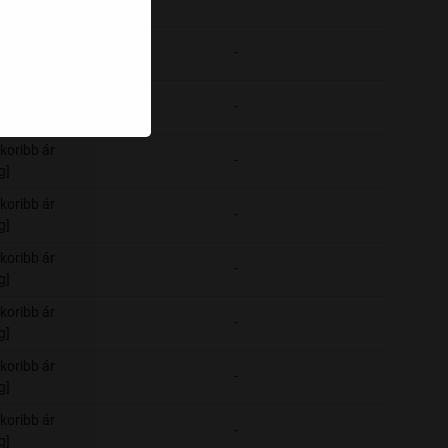
g]
koribb ár
-
-
g]
koribb ár
-
-
g]
koribb ár
-
-
g]
koribb ár
-
-
g]
koribb ár
-
-
g]
koribb ár
-
-
g]
koribb ár
-
-
g]
koribb ár
-
-
g]