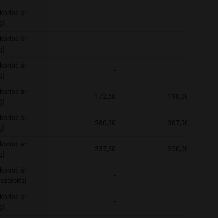
koribb ár
-
-
g]
koribb ár
-
-
g]
koribb ár
-
-
g]
koribb ár
172,50
190,00
g]
koribb ár
280,00
307,50
g]
koribb ár
237,50
250,00
g]
koribb ár
-
-
szerelés]
koribb ár
-
-
g]