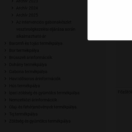
Archív 2023
Archív 2024
Archív 2025
Az intervenciós gabonakészlet
Görögd
veszteségkezelési eljárása során
alkalmazható ár
Baromfi és tojás termékpálya
Bor termékpálya
Brüsszeli árinformációk
Dohány termékpálya
Gabona termékpálya
Havi idősoros árinformációk
Hús termékpálya
Főzőtö
Ipari zöldség és gyümölcs termékpálya
Nemzetközi árinformációk
Olaj- és fehérjenövények termékpálya
Tej termékpálya
Zöldség és gyümölcs termékpálya