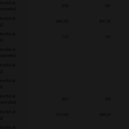
koribb ár
350
365
szerelés]
koribb ár
882,50
897,50
g]
koribb ár
172
195
b]
koribb ár
-
-
szerelés]
koribb ár
-
-
g]
koribb ár
-
-
b]
koribb ár
562
438
szerelés]
koribb ár
510,00
580,00
g]
koribb ár