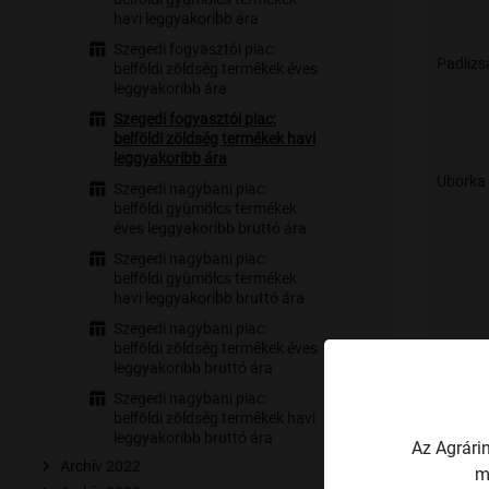
havi leggyakoribb ára
Szegedi fogyasztói piac:
Padlizs
belföldi zöldség termékek éves
leggyakoribb ára
Szegedi fogyasztói piac:
belföldi zöldség termékek havi
leggyakoribb ára
Uborka
Szegedi nagybani piac:
belföldi gyümölcs termékek
éves leggyakoribb bruttó ára
Szegedi nagybani piac:
belföldi gyümölcs termékek
havi leggyakoribb bruttó ára
Szegedi nagybani piac:
belföldi zöldség termékek éves
leggyakoribb bruttó ára
Szegedi nagybani piac:
Sárgad
belföldi zöldség termékek havi
leggyakoribb bruttó ára
Az Agrári
Archív 2022
m