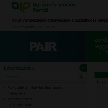
Növénytermesztés
Állattenyésztés
Halgazdálkodás
Kertés
Adatok tematikus bontásban
Zöld
leggy
S
Lekérdezések
arrow_back
search
Burgon
Fontosabb termékek heti/havi ára és
mennyisége
Archivált adatok
Archív 2004