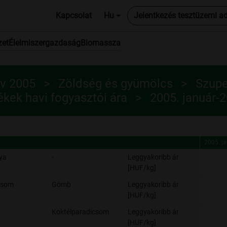
Kapcsolat
Hu
Jelentkezés tesztüzemi a
zet
Élelmiszergazdaság
Biomassza
ív 2005
Zöldség és gyümölcs
Szupe
kek havi fogyasztói ára
2005. január-
2005. j
2005. j
ya
-
Leggyakoribb ár
[HUF/kg]
csom
Gömb
Leggyakoribb ár
[HUF/kg]
Koktélparadicsom
Leggyakoribb ár
[HUF/kg]