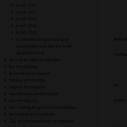
Archív 2021
Archív 2022
Archív 2023
Archív 2024
Archív 2025
Nektari
Az intervenciós gabonakészlet
veszteségkezelési eljárása során
alkalmazható ár
Földiep
Baromfi és tojás termékpálya
Bor termékpálya
Brüsszeli árinformációk
Dohány termékpálya
Dió
Gabona termékpálya
Havi idősoros árinformációk
Szőlő(
Hús termékpálya
Ipari zöldség és gyümölcs termékpálya
Nemzetközi árinformációk
Olaj- és fehérjenövények termékpálya