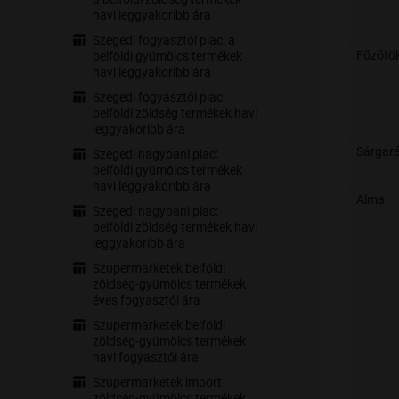
havi leggyakoribb ára
Szegedi fogyasztói piac: a
Főzőtö
belföldi gyümölcs termékek
havi leggyakoribb ára
Szegedi fogyasztói piac:
belföldi zöldség termékek havi
leggyakoribb ára
Sárgar
Szegedi nagybani piac:
belföldi gyümölcs termékek
havi leggyakoribb ára
Alma
Szegedi nagybani piac:
belföldi zöldség termékek havi
leggyakoribb ára
Szupermarketek belföldi
zöldség-gyümölcs termékek
éves fogyasztói ára
Szupermarketek belföldi
zöldség-gyümölcs termékek
havi fogyasztói ára
Szupermarketek import
zöldség-gyümölcs termékek