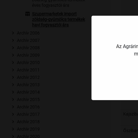
éves fogyasztói ára
Szupermarketek import
zöldség-gyümölcs termékek
havi fogyasztói ára
Körte
Archív 2006
Archív 2007
Az Agrári
Cseres
Archív 2008
m
Archív 2009
Archív 2010
Meggy
Archív 2011
Archív 2012
Szilva
Archív 2013
Archív 2014
Archív 2015
Archív 2016
Kajszib
Archív 2017
Archív 2018
Archív 2019
Ősziba
Archív 2020