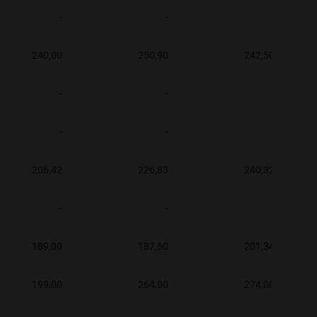
-
-
-
240,00
250,90
242,50
-
-
-
-
-
-
206,42
226,83
240,32
-
-
-
189,00
187,60
201,34
199,00
264,00
274,00