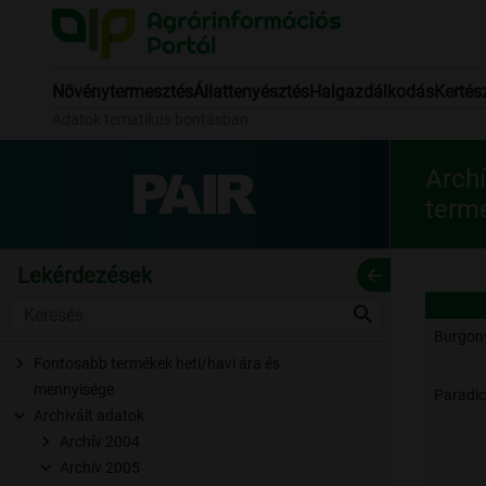
Növénytermesztés
Állattenyésztés
Halgazdálkodás
Kertés
Adatok tematikus bontásban
Arch
termé
Lekérdezések
arrow_back
search
Burgon
Fontosabb termékek heti/havi ára és
mennyisége
Paradi
Archivált adatok
Archív 2004
Archív 2005