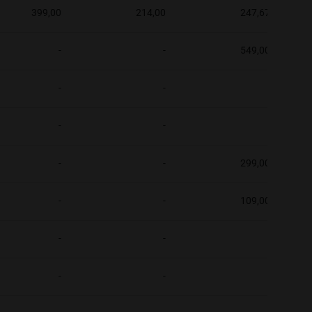
399,00
214,00
247,67
-
-
549,00
-
-
-
-
-
-
-
-
299,00
-
-
109,00
-
-
-
-
-
-