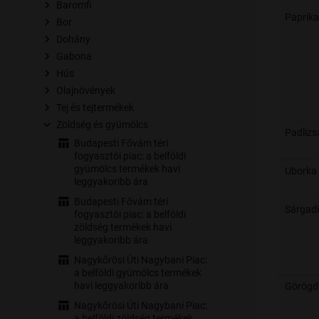
Baromfi
Paprika
Bor
Dohány
Gabona
Hús
Olajnövények
Tej és tejtermékek
Zöldség és gyümölcs
Budapesti Fővám téri
fogyasztói piac: a belföldi
gyümölcs termékek havi
Uborka
leggyakoribb ára
Budapesti Fővám téri
Sárgad
fogyasztói piac: a belföldi
zöldség termékek havi
leggyakoribb ára
Nagykőrösi Úti Nagybani Piac:
a belföldi gyümölcs termékek
havi leggyakoribb ára
Görögd
Nagykőrösi Úti Nagybani Piac:
a belföldi zöldség termékek