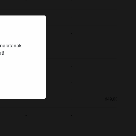
-
-
-
-
-
-
-
-
-
ználatának
-
-
-
t!
-
-
-
-
-
-
-
-
649,00
-
-
-
-
-
-