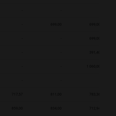
-
-
-
-
699,00
699,00
-
-
699,00
-
-
391,40
-
-
1 060,00
-
-
-
717,57
811,00
783,36
859,00
834,00
712,94