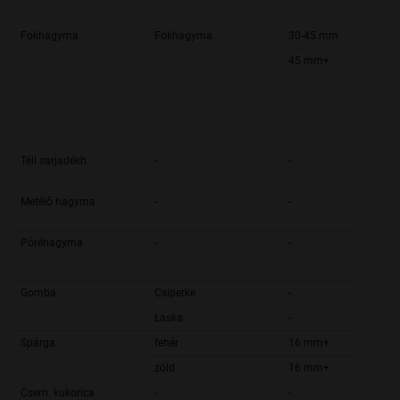
Fokhagyma
Fokhagyma
30-45 mm
45 mm+
Téli sarjadékh.
-
-
Metélõ hagyma
-
-
Póréhagyma
-
-
Gomba
Csiperke
-
Laska
-
Spárga
fehér
16 mm+
zöld
16 mm+
Csem. kukorica
-
-