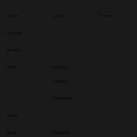
Karfiol
karfiol
16 cm+
Kínai kel
-
-
Brokkoli
-
-
Retek
Hónapos
-
Jégcsap
-
Fekete retek
-
Torma
-
-
Borsó
Zöldborsó
-