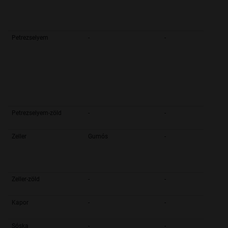
Petrezselyem
-
-
Petrezselyem-zöld
-
-
Zeller
Gumós
-
Zeller-zöld
-
-
Kapor
-
-
Sóska
-
-