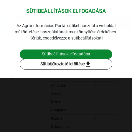
SÜTIBEÁLLÍTÁSOK ELFOGADÁSA
expand_more
Lekérdezések
Az Agrárinformációs Portál sütiket használ a weboldal
működtetése, használatának megkönnyítése érdekében.
Nagykőrösi Úti Nagybani Piac: a belföldi zöldség termékek havi
Kérjük, engedélyezze a sütibeállításokat!
leggyakoribb bruttó ára
2007. január-2007. december
Sütibeállítások elfogadása
Szűrési feltételek
download
Sütitájékoztató letöltése
Burgonya
Condor
-
Amoroza
-
Aladin
-
Desire
-
Cleopatra
-
Rozella
-
Új burgonya
-