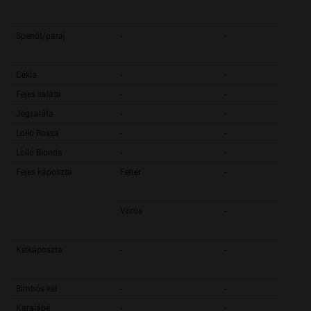
Spenót/paraj
-
-
Cékla
-
-
Fejes saláta
-
-
Jégsaláta
-
-
Lollo Rossa
-
-
Lollo Bionda
-
-
Fejes káposzta
Fehér
-
Vörös
-
Kelkáposzta
-
-
Bimbós kel
-
-
Karalábé
-
-