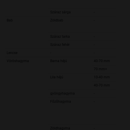
Száraz sárga
-
Bab
Zöldbab
-
Száraz tarka
-
Száraz fehér
-
Lencse
-
-
Vöröshagyma
Barna héjú
40-70 mm
70 mm+
Lila héjú
10-40 mm
40-70 mm
gyöngyhagyma
-
Fõzõhagyma
-
Zöldhagyma
-