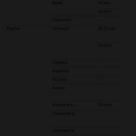
Koktél
15 mm-
15 mm+
Cseresznye
-
Paprika
TV édes p.
30-70 mm
70 mm+
Hegyes p.
-
Bogyiszlói
-
Pritamin
-
Alma p.
-
Kaliforniai p.
70 mm+
Cseresznye p.
-
Lecsópaprika
-