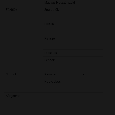
Magvas-Hosszú-vzöld
-
Fõzõtök
Spárgatök
-
Cukkíni
-
Patiszon
-
Laskatök
-
Bébitök
-
Sütõtök
Kanadai
-
Nagydobosi
-
Sárgarépa
-
-