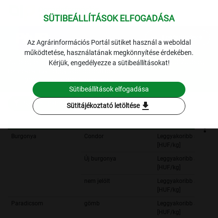
SÜTIBEÁLLÍTÁSOK ELFOGADÁSA
expand_more
Lekérdezések
Az Agrárinformációs Portál sütiket használ a weboldal
működtetése, használatának megkönnyítése érdekében.
Zöldség és gyümölcs
Szegedi nagybani piac: belföldi zöldség
Kérjük, engedélyezze a sütibeállításokat!
termékek havi leggyakoribb bruttó ára
2007. január-2007. december
Sütibeállítások elfogadása
Szűrési feltételek
download
Sütitájékoztató letöltése
Burgonya
Condor
Leggyakoribb ár
[HUF/kg]
Új burgonya
Leggyakoribb ár
[HUF/kg]
nem jelölt
Leggyakoribb ár
[HUF/kg]
Paradicsom
gömb
Leggyakoribb ár
[HUF/kg]