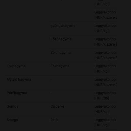
[HUF/kg]
Leggyakoribb ár
[HUF/kiszerelés]
gyöngyhagyma
Leggyakoribb ár
[HUF/kg]
Fõzõhagyma
Leggyakoribb ár
[HUF/kiszerelés]
Zöldhagyma
Leggyakoribb ár
[HUF/kiszerelés]
Fokhagyma
Fokhagyma
Leggyakoribb ár
[HUF/kg]
Metélõ hagyma
-
Leggyakoribb ár
[HUF/kiszerelés]
Póréhagyma
-
Leggyakoribb ár
[HUF/db]
Gomba
Csiperke
Leggyakoribb ár
[HUF/kg]
Spárga
fehér
Leggyakoribb ár
[HUF/kg]