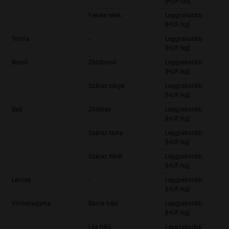
[HUF/db]
Fekete retek
Leggyakoribb ár
[HUF/kg]
Torma
-
Leggyakoribb ár
[HUF/kg]
Borsó
Zöldborsó
Leggyakoribb ár
[HUF/kg]
Száraz sárga
Leggyakoribb ár
[HUF/kg]
Bab
Zöldbab
Leggyakoribb ár
[HUF/kg]
Száraz tarka
Leggyakoribb ár
[HUF/kg]
Száraz fehér
Leggyakoribb ár
[HUF/kg]
Lencse
-
Leggyakoribb ár
[HUF/kg]
Vöröshagyma
Barna héjú
Leggyakoribb ár
[HUF/kg]
Lila héjú
Leggyakoribb ár