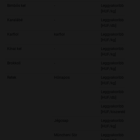
Bimbós kel
-
Leggyakoribb ár
[HUF/kg]
Karalábé
-
Leggyakoribb ár
[HUF/db]
Karfiol
karfiol
Leggyakoribb ár
[HUF/kg]
Kínai kel
-
Leggyakoribb ár
[HUF/kg]
Brokkoli
-
Leggyakoribb ár
[HUF/kg]
Retek
Hónapos
Leggyakoribb ár
[HUF/kg]
Leggyakoribb ár
[HUF/db]
Leggyakoribb ár
[HUF/kiszerelés]
Jégcsap
Leggyakoribb ár
[HUF/kg]
Müncheni Sör
Leggyakoribb ár