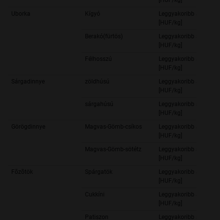
[HUF/kg]
Uborka
Kígyó
Leggyakoribb ár
[HUF/kg]
Berakó(fürtös)
Leggyakoribb ár
[HUF/kg]
Félhosszú
Leggyakoribb ár
[HUF/kg]
Sárgadinnye
zöldhúsú
Leggyakoribb ár
[HUF/kg]
sárgahúsú
Leggyakoribb ár
[HUF/kg]
Görögdinnye
Magvas-Gömb-csíkos
Leggyakoribb ár
[HUF/kg]
Magvas-Gömb-sötétz
Leggyakoribb ár
[HUF/kg]
Fõzõtök
Spárgatök
Leggyakoribb ár
[HUF/kg]
Cukkíni
Leggyakoribb ár
[HUF/kg]
Patiszon
Leggyakoribb ár