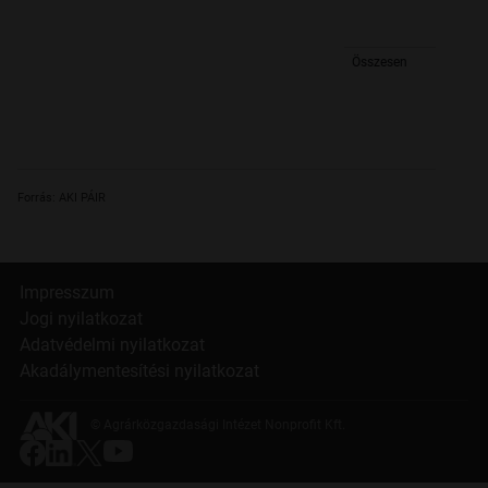
Összesen
Forrás: AKI PÁIR
Impresszum
Jogi nyilatkozat
Adatvédelmi nyilatkozat
Akadálymentesítési nyilatkozat
© Agrárközgazdasági Intézet Nonprofit Kft.