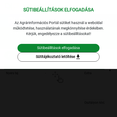
SÜTIBEÁLLÍTÁSOK ELFOGADÁSA
expand_more
Lekérdezések
Az Agrárinformációs Portál sütiket használ a weboldal
működtetése, használatának megkönnyítése érdekében.
Archivált adatok
Archív 2006
Tej és
Kérjük, engedélyezze a sütibeállításokat!
tejtermékek
Nyerstej havi termelői átlagára
2006. január-2006. december
Sütibeállítások elfogadása
Szűrési feltételek
download
Sütitájékoztató letöltése
Nyers tej
-
Extra
Osztályon kívüli