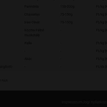
Pannónia
150-200g
Ft/kg 
Chasselas
75-150g
Ft/kg 
Irsai Olivér
75-150g
Ft/kg 
Kozma Pálné
-
Ft/kg 
muskotály
Italia
-
Ft/kg 
-
-
Ft/kg 
Akác
-
Ft/kg 
árgított)
-
-
Ft/db 
I PÁIR
Impresszum
Jogi nyilatkoz