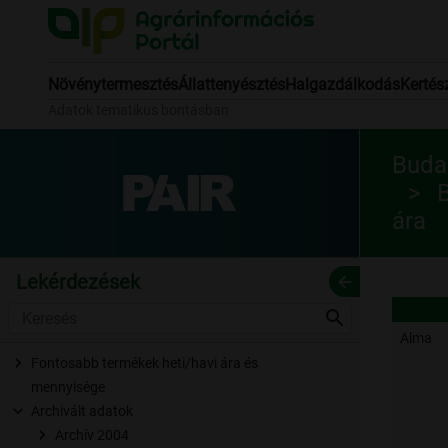
Növénytermesztés
Állattenyésztés
Halgazdálkodás
Kertés
Adatok tematikus bontásban
Budap
B
ára
Lekérdezések
arrow_back
search
Alma
Fontosabb termékek heti/havi ára és
mennyisége
Archivált adatok
Archív 2004