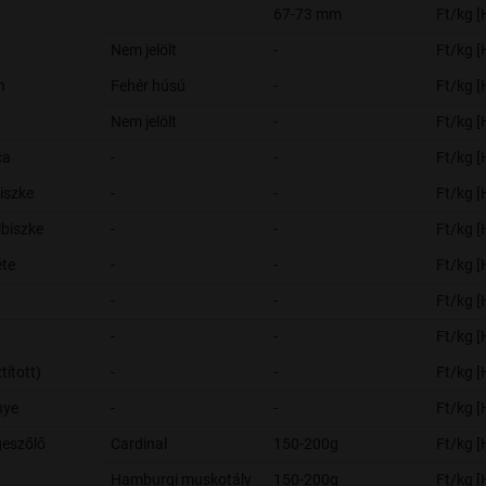
67-73 mm
Ft/kg 
Nem jelölt
-
Ft/kg 
n
Fehér húsú
-
Ft/kg 
Nem jelölt
-
Ft/kg 
ca
-
-
Ft/kg 
biszke
-
-
Ft/kg 
ibiszke
-
-
Ft/kg 
te
-
-
Ft/kg 
-
-
Ft/kg 
-
-
Ft/kg 
ztított)
-
-
Ft/kg 
nye
-
-
Ft/kg 
eszőlő
Cardinal
150-200g
Ft/kg 
Hamburgi muskotály
150-200g
Ft/kg 