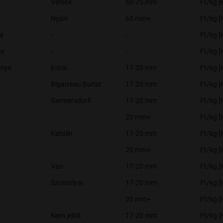
Vilmos
60-75 mm
Ft/kg 
Nyári
65 mm+
Ft/kg 
ma
-
-
Ft/kg 
te
-
-
Ft/kg 
znye
Korai
17-20 mm
Ft/kg 
Bigarreau Burlat
17-20 mm
Ft/kg 
Germersdorfi
17-20 mm
Ft/kg 
20 mm+
Ft/kg 
Katalin
17-20 mm
Ft/kg 
20 mm+
Ft/kg 
Van
17-20 mm
Ft/kg 
Szomolyai
17-20 mm
Ft/kg 
20 mm+
Ft/kg 
Nem jelölt
17-20 mm
Ft/kg 