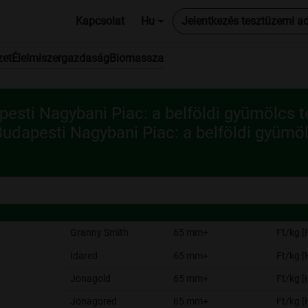
Kapcsolat
Hu
Jelentkezés tesztüzemi a
zet
Élelmiszergazdaság
Biomassza
esti Nagybani Piac: a belföldi gyümölcs t
udapesti Nagybani Piac: a belföldi gyümöl
Granny Smith
65 mm+
Ft/kg 
Idared
65 mm+
Ft/kg 
Jonagold
65 mm+
Ft/kg 
Jonagored
65 mm+
Ft/kg 