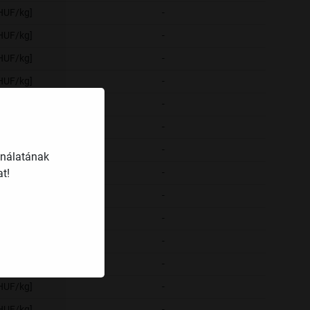
[HUF/kg]
-
-
[HUF/kg]
-
-
[HUF/kg]
-
-
[HUF/kg]
-
-
[HUF/kg]
-
-
[HUF/kg]
-
-
[HUF/kg]
-
-
ználatának
t!
[HUF/kg]
-
-
[HUF/kg]
-
-
[HUF/kg]
-
-
[HUF/kg]
-
-
[HUF/kg]
-
-
[HUF/kg]
-
-
[HUF/kg]
-
-