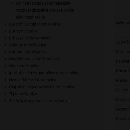
Az intervenciós gabonakészlet
veszteségkezelési eljárása során
alkalmazható ár
Nektari
Baromfi és tojás termékpálya
Bor termékpálya
Brüsszeli árinformációk
Szamó
Dohány termékpálya
Pirosri
Gabona termékpálya
Havi idősoros árinformációk
Feketer
Hús termékpálya
Köszmé
Ipari zöldség és gyümölcs termékpálya
Nemzetközi árinformációk
Málna
Olaj- és fehérjenövények termékpálya
Szeder
Tej termékpálya
Dió (tis
Zöldség és gyümölcs termékpálya
Geszte
Csemeg