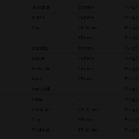
Jonathan
65 mm+
Ft/kg 
Mutsu
65 mm+
Ft/kg 
Gala
55-65 mm
Ft/kg 
65 mm+
Ft/kg 
Starking
65 mm+
Ft/kg 
Golden
65 mm+
Ft/kg 
Early gold
65 mm+
Ft/kg 
Nyári
65 mm+
Ft/kg 
Nem jelölt
-
Ft/kg 
Korai
-
Ft/kg 
Alexander
60-70 mm
Ft/kg 
Clapp
65 mm+
Ft/kg 
Fétel apát
65-80 mm
Ft/kg 