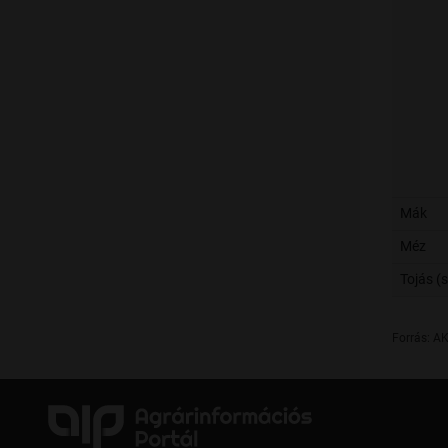
Mák
Méz
Tojás (s
Forrás: AK