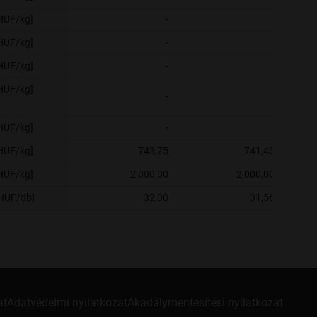
[HUF/kg]
-
-
[HUF/kg]
-
-
[HUF/kg]
-
-
[HUF/kg]
-
-
[HUF/kg]
-
-
[HUF/kg]
743,75
741,43
[HUF/kg]
2 000,00
2 000,00
[HUF/db]
32,00
31,56
at
Adatvédelmi nyilatkozat
Akadálymentesítési nyilatkozat