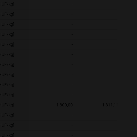
[HUF/kg]
-
-
[HUF/kg]
-
-
[HUF/kg]
-
-
[HUF/kg]
-
-
[HUF/kg]
-
-
[HUF/kg]
-
-
[HUF/kg]
-
-
[HUF/kg]
-
-
[HUF/kg]
-
-
[HUF/kg]
-
-
[HUF/kg]
1 800,00
1 811,11
[HUF/kg]
-
-
[HUF/kg]
-
-
[HUF/kg]
-
-