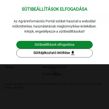
SÜTIBEÁLLÍTÁSOK ELFOGADÁSA
expand_more
Lekérdezések
Az Agrárinformációs Portál sütiket használ a weboldal
működtetése, használatának megkönnyítése érdekében.
Ipari zöldség és gyümölcs termékpálya
Belföldi eredetű ipari
Kérjük, engedélyezze a sütibeállításokat!
bodza heti felvásárlási ára
2025. 39. hét
Sütibeállítások elfogadása
Szűrési feltételek
download
Sütitájékoztató letöltése
2024. 39. hét
2024. 39. hét
Bodza
Mennyiség [tonna]
Ár [HUF/tonna]
A piros színnel jelölt cellák adatai adatvédelmi okok miatt nem jeleníthetők meg.
Forrás: AKI PÁIR