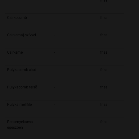
friss
Csirkecomb
-
friss
Csirkemáj-szívvel
-
friss
Csirkemell
-
friss
Pulykacomb alsó
-
friss
Pulykacomb felsõ
-
friss
Pulyka mellfilé
-
friss
Pecsenyekacsa
-
friss
egészben