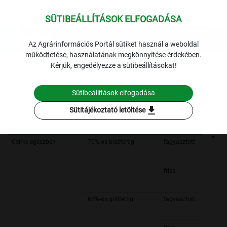
SÜTIBEÁLLÍTÁSOK ELFOGADÁSA
expand_more
Lekérdezések
Az Agrárinformációs Portál sütiket használ a weboldal
működtetése, használatának megkönnyítése érdekében.
Archivált adatok
Archív
Kérjük, engedélyezze a sütibeállításokat!
2009
Baromfi
Baromfihúsok havi feldolgozói értékesítési
ára
2009. január-2009. december
Sütibeállítások elfogadása
Szűrési feltételek
download
Sütitájékoztató letöltése
Csirke egészben
70%-os bratfertig
fagyasztott
friss
65%-os grillfertig
fagyasztott