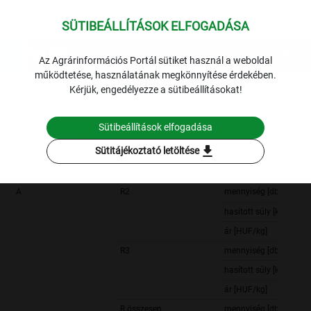
SÜTIBEÁLLÍTÁSOK ELFOGADÁSA
expand_more
Lekérdezések
Az Agrárinformációs Portál sütiket használ a weboldal
működtetése, használatának megkönnyítése érdekében.
Hús termékpálya
A fiatal bika termelői ára hasított meleg
Kérjük, engedélyezze a sütibeállításokat!
súlyban
2026. 30. hét
Sütibeállítások elfogadása
Szűrési feltételek
download
Sütitájékoztató letöltése
A
R2
mennyiség [db]
hasított súly [kg]
ár [HUF/kg]
R3
mennyiség [db]
hasított súly [kg]
ár [HUF/kg]
R összesen
mennyiség [db]