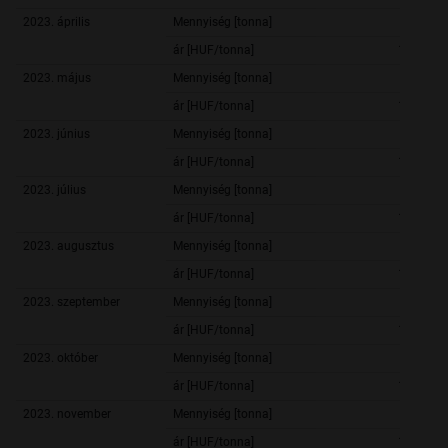
2023. április
Mennyiség [tonna]
2 345,
ár [HUF/tonna]
182 914,
2023. május
Mennyiség [tonna]
2 050,
ár [HUF/tonna]
177 816,
2023. június
Mennyiség [tonna]
2 265,
ár [HUF/tonna]
171 926,
2023. július
Mennyiség [tonna]
1 519,
ár [HUF/tonna]
165 537,
2023. augusztus
Mennyiség [tonna]
1 724,
ár [HUF/tonna]
161 104,
2023. szeptember
Mennyiség [tonna]
1 471,
ár [HUF/tonna]
158 832,
2023. október
Mennyiség [tonna]
1 683,
ár [HUF/tonna]
157 174,
2023. november
Mennyiség [tonna]
1 327,
ár [HUF/tonna]
154 662,