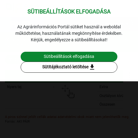
SÜTIBEÁLLÍTÁSOK ELFOGADÁSA
expand_more
Lekérdezések
Az Agrárinformációs Portál sütiket használ a weboldal
működtetése, használatának megkönnyítése érdekében.
Archivált adatok
Archív 2013
Tej és tejtermékek
A
Kérjük, engedélyezze a sütibeállításokat!
nyerstej éves termelői alapára
2013.
Sütibeállítások elfogadása
Szűrési feltételek
download
Sütitájékoztató letöltése
Nyers tej
-
Extra
Osztályon kívüli
Összesen
A piros színnel jelölt cellák adatai adatvédelmi okok miatt nem jeleníthetők meg.
Forrás: AKI PÁIR