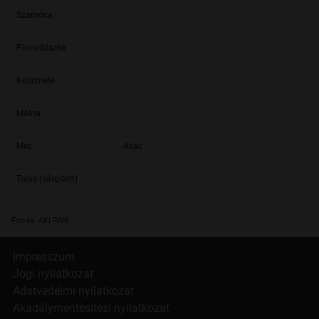
Szamóca
Pirosribiszke
Köszméte
Málna
Méz
Akác
Tojás (sárgított)
Forrás: AKI PÁIR
Impresszum
Jogi nyilatkozat
Adatvédelmi nyilatkozat
Akadálymentesítési nyilatkozat