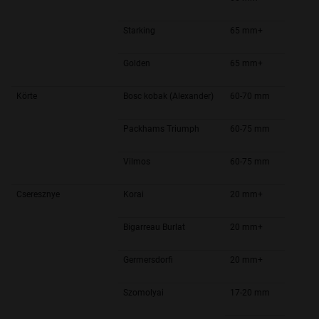
Starking
65 mm+
Golden
65 mm+
Körte
Bosc kobak (Alexander)
60-70 mm
Packhams Triumph
60-75 mm
Vilmos
60-75 mm
Cseresznye
Korai
20 mm+
Bigarreau Burlat
20 mm+
Germersdorfi
20 mm+
Szomolyai
17-20 mm