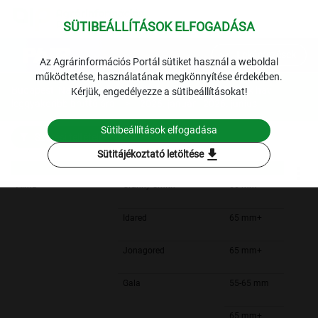
SÜTIBEÁLLÍTÁSOK ELFOGADÁSA
expand_more
Lekérdezések
Az Agrárinformációs Portál sütiket használ a weboldal
működtetése, használatának megkönnyítése érdekében.
Budapesti Nagybani Piac: a belföldi gyümölcs termékek havi
Kérjük, engedélyezze a sütibeállításokat!
leggyakoribb bruttó ára
2026. január - 2026. június
Sütibeállítások elfogadása
Szűrési feltételek
download
Sütitájékoztató letöltése
Alma
Granny Smith
65 mm+
Idared
65 mm+
Jonagored
65 mm+
Gala
55-65 mm
65 mm+