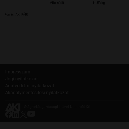
Vita sütő
HUF/kg
Forrás: AKI PÁIR
Impresszum
Jogi nyilatkozat
Adatvédelmi nyilatkozat
Akadálymentesítési nyilatkozat
© Agrárközgazdasági Intézet Nonprofit Kft.