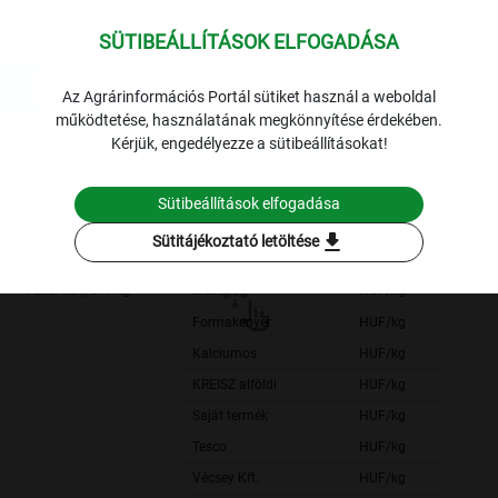
SÜTIBEÁLLÍTÁSOK ELFOGADÁSA
expand_more
Lekérdezések
Az Agrárinformációs Portál sütiket használ a weboldal
működtetése, használatának megkönnyítése érdekében.
Archivált adatok
Archív 2007
Gabona
A kenyér éves
Kérjük, engedélyezze a sütibeállításokat!
fogyasztói ára
2007. év-2007. év
Sütibeállítások elfogadása
Szűrési feltételek
download
Sütitájékoztató letöltése
Fehér kenyér 1 kg
Erzsébet
HUF/kg
Formakenyér
HUF/kg
Kalciumos
HUF/kg
KREISZ alföldi
HUF/kg
Saját termék
HUF/kg
Tesco
HUF/kg
Vécsey Kft.
HUF/kg