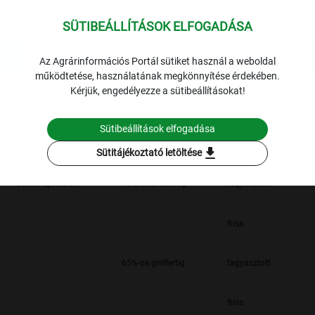
SÜTIBEÁLLÍTÁSOK ELFOGADÁSA
expand_more
Lekérdezések
Az Agrárinformációs Portál sütiket használ a weboldal
működtetése, használatának megkönnyítése érdekében.
Archivált adatok
Archív 2011
Baromfi
A
Kérjük, engedélyezze a sütibeállításokat!
baromfihúsok éves feldolgozói értékesítési ára
2011.-2011.
Sütibeállítások elfogadása
Szűrési feltételek
download
Sütitájékoztató letöltése
Csirke egészben
70%-os bratfertig
fagyasztott
friss
65%-os grillfertig
fagyasztott
friss