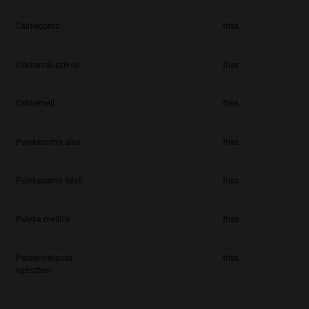
Csirkecomb
-
friss
Csirkemáj-szívvel
-
friss
Csirkemell
-
friss
Pulykacomb alsó
-
friss
Pulykacomb felsõ
-
friss
Pulyka mellfilé
-
friss
Pecsenyekacsa
-
friss
egészben