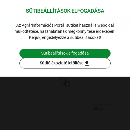
SÜTIBEÁLLÍTÁSOK ELFOGADÁSA
expand_more
Lekérdezések
Az Agrárinformációs Portál sütiket használ a weboldal
működtetése, használatának megkönnyítése érdekében.
Archivált adatok
Archív 2008
Baromfi
Tojás éves
Kérjük, engedélyezze a sütibeállításokat!
csomagolóhelyi ára
2008. év-2008. év
Sütibeállítások elfogadása
Szűrési feltételek
download
Sütitájékoztató letöltése
barnahéjú
ketreces
10 db
30 db