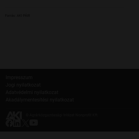
Forrás: AKI PÁIR
Impresszum
Jogi nyilatkozat
Adatvédelmi nyilatkozat
Akadálymentesítési nyilatkozat
© Agrárközgazdasági Intézet Nonprofit Kft.