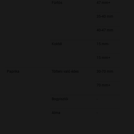
Fürtös
47 mm+
35-40 mm
40-47 mm
Koktél
15 mm-
15 mm+
Paprika
Tölteni való édes
30-70 mm
70 mm+
Bogyiszlói
-
Alma
-