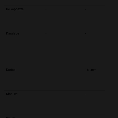
Kelkáposzta
-
-
Karalábé
-
-
Karfiol
-
16 cm+
Kínai kel
-
-