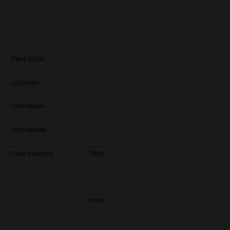
Fejes saláta
-
-
Jégsaláta
-
-
Lollo Rossa
-
-
Lollo Bionda
-
-
Fejes káposzta
Fehér
-
Vörös
-