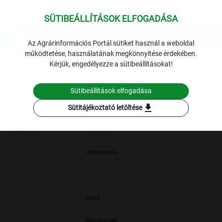
SÜTIBEÁLLÍTÁSOK ELFOGADÁSA
expand_more
Lekérdezések
Az Agrárinformációs Portál sütiket használ a weboldal
működtetése, használatának megkönnyítése érdekében.
Budapesti Nagybani Piac: a belföldi zöldség termékek éves
Kérjük, engedélyezze a sütibeállításokat!
leggyakoribb bruttó ára
2021.
Sütibeállítások elfogadása
Szűrési feltételek
download
Sütitájékoztató letöltése
Burgonya
Fabiola
-
Újburgonya
-
Agria
-
Red-Scarlett
-