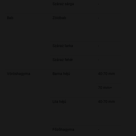
Száraz sárga
-
Bab
Zöldbab
-
Száraz tarka
-
Száraz fehér
-
Vöröshagyma
Barna héjú
40-70 mm
70 mm+
Lila héjú
40-70 mm
Főzőhagyma
-