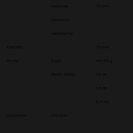
Kaliforniai
70 mm+
Cseresznye
-
Lecsópaprika
-
Padlizsán
-
70 mm+
Uborka
Kígyó
400-500 g
Berakó (fürtös)
3-6 cm
6-9 cm
9-14 cm
Sárgadinnye
Zöld húsú
-