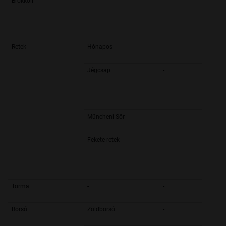
Brokkoli
-
-
Retek
Hónapos
-
Jégcsap
-
Müncheni Sör
-
Fekete retek
-
Torma
-
-
Borsó
Zöldborsó
-