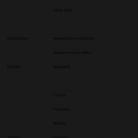
Sárga húsú
-
Görögdinnye
Magvas-Gömb-sötétzöld
-
Magvas-Hosszú-csíkos
-
Főzőtök
Spárgatök
-
Cukkini
-
Patisszon
-
Bébitök
-
Sütőtök
Kanadai
-