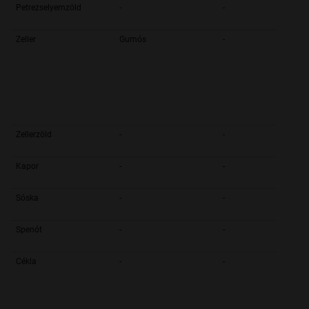
Petrezselyemzöld
-
-
Zeller
Gumós
-
Zellerzöld
-
-
Kapor
-
-
Sóska
-
-
Spenót
-
-
Cékla
-
-