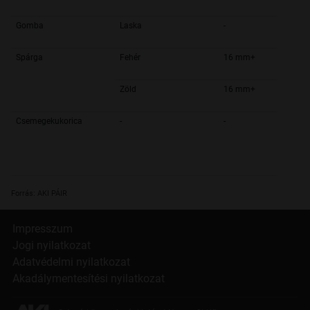
Gomba
Laska
-
Spárga
Fehér
16 mm+
Zöld
16 mm+
Csemegekukorica
-
-
Forrás: AKI PÁIR
Impresszum
Jogi nyilatkozat
Adatvédelmi nyilatkozat
Akadálymentesítési nyilatkozat