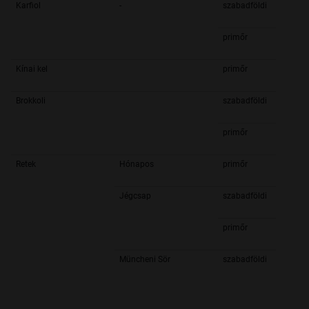
Karfiol
-
szabadföldi
primőr
Kínai kel
primőr
Brokkoli
szabadföldi
primőr
Retek
Hónapos
primőr
Jégcsap
szabadföldi
primőr
Müncheni Sör
szabadföldi