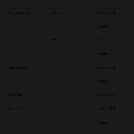
Fejes káposzta
Fehér
szabadföldi
primőr
Vörös
szabadföldi
primőr
Kelkáposzta
szabadföldi
primőr
Bimbóskel
szabadföldi
Karalábé
szabadföldi
primőr