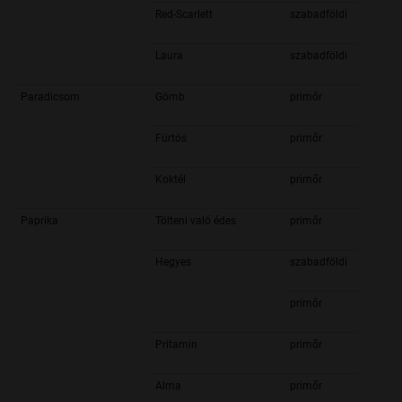
Red-Scarlett
szabadföldi
Laura
szabadföldi
Paradicsom
Gömb
primőr
Fürtös
primőr
Koktél
primőr
Paprika
Tölteni való édes
primőr
Hegyes
szabadföldi
primőr
Pritamin
primőr
Alma
primőr