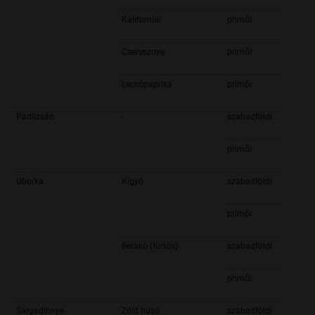
Kaliforniai
primőr
Cseresznye
primőr
Lecsópaprika
primőr
Padlizsán
-
szabadföldi
primőr
Uborka
Kígyó
szabadföldi
primőr
Berakó (fürtös)
szabadföldi
primőr
Sárgadinnye
Zöld húsú
szabadföldi