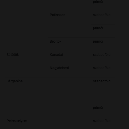
primőr
Patisszon
szabadföldi
primőr
Bébitök
primőr
Sütőtök
Kanadai
szabadföldi
Nagydobosi
szabadföldi
Sárgarépa
szabadföldi
primőr
Petrezselyem
szabadföldi