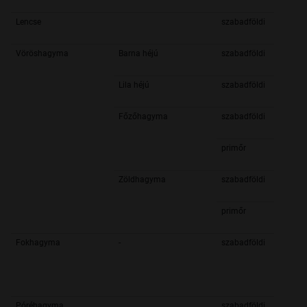
Lencse
szabadföldi
Vöröshagyma
Barna héjú
szabadföldi
Lila héjú
szabadföldi
Főzőhagyma
szabadföldi
primőr
Zöldhagyma
szabadföldi
primőr
Fokhagyma
-
szabadföldi
Póréhagyma
szabadföldi