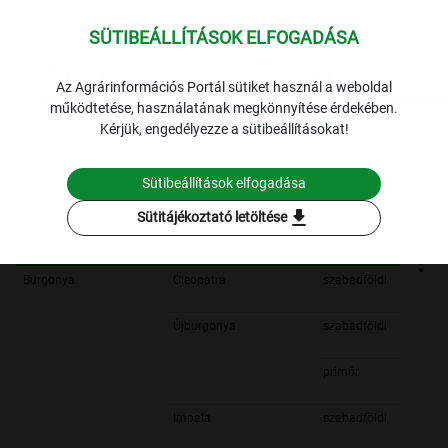
SÜTIBEÁLLÍTÁSOK ELFOGADÁSA
expand_more
Lekérdezések
Az Agrárinformációs Portál sütiket használ a weboldal
működtetése, használatának megkönnyítése érdekében.
Zöldség és gyümölcs
Szegedi fogyasztói piac: belföldi zöldség
Kérjük, engedélyezze a sütibeállításokat!
termékek havi leggyakoribb ára
2024. január - 2024. december
Sütibeállítások elfogadása
Szűrési feltételek
download
Sütitájékoztató letöltése
Burgonya
Cleopatra
szabadföldi
Újburgonya
szabadföldi
primőr
Impala
szabadföldi