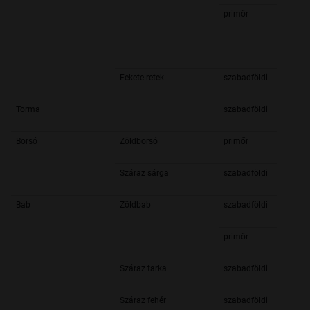
primőr
Fekete retek
szabadföldi
Torma
szabadföldi
Borsó
Zöldborsó
primőr
Száraz sárga
szabadföldi
Bab
Zöldbab
szabadföldi
primőr
Száraz tarka
szabadföldi
Száraz fehér
szabadföldi