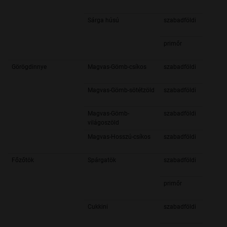
Sárga húsú
szabadföldi
primőr
Görögdinnye
Magvas-Gömb-csíkos
szabadföldi
Magvas-Gömb-sötétzöld
szabadföldi
Magvas-Gömb-
szabadföldi
világoszöld
Magvas-Hosszú-csíkos
szabadföldi
Főzőtök
Spárgatök
szabadföldi
primőr
Cukkini
szabadföldi