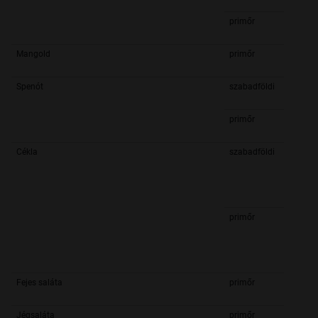
primőr
Mangold
primőr
Spenót
szabadföldi
primőr
Cékla
szabadföldi
primőr
Fejes saláta
primőr
Jégsaláta
primőr