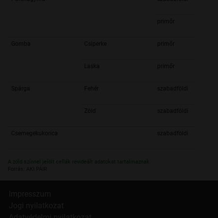
primőr
Gomba
Csiperke
primőr
Laska
primőr
Spárga
Fehér
szabadföldi
Zöld
szabadföldi
Csemegekukorica
szabadföldi
A zöld színnel jelölt cellák revideált adatokat tartalmaznak.
Forrás: AKI PÁIR
Impresszum
Jogi nyilatkozat
Adatvédelmi nyilatkozat