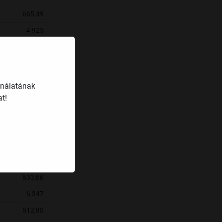
665,49
4 925
644,19
4 954
617,90
ználatának
5 358
t!
638,00
1 901
693,48
13 265
633,66
6 347
512,80