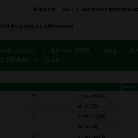
Kapcsolat
Hu
Jelentkezés tesztüzemi a
zet
Élelmiszergazdaság
Biomassza
vált adatok
Archív 2020
Hús
A 
g súlyban
2020.
2020.
2020.
R2
mennyiség [db]
ár [HUF/kg]
R3
mennyiség [db]
ár [HUF/kg]
R4
mennyiség [db]