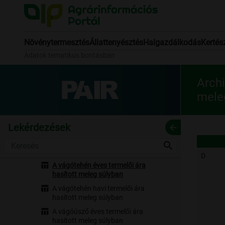
Archív 2013
Archív 2014
Archív 2015
Növénytermesztés
Állattenyésztés
Halgazdálkodás
Kertés
Archív 2016
Adatok tematikus bontásban
Archív 2017
Archív 2018
Archív 2019
Archi
Archív 2020
mele
Baromfi
Bor
Lekérdezések
arrow_back
Dohány
Gabona
search
Hús
D
A vágótehén éves termelői ára
hasított meleg súlyban
A vágótehén havi termelői ára
hasított meleg súlyban
A vágóüsző éves termelői ára
hasított meleg súlyban