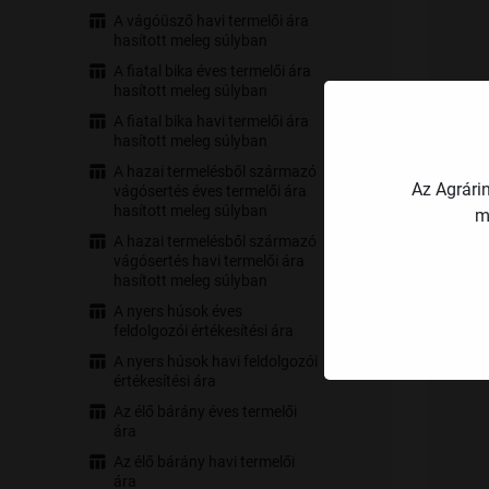
A vágóüsző havi termelői ára
hasított meleg súlyban
A fiatal bika éves termelői ára
hasított meleg súlyban
A fiatal bika havi termelői ára
hasított meleg súlyban
A hazai termelésből származó
Az Agrári
vágósertés éves termelői ára
hasított meleg súlyban
m
A hazai termelésből származó
vágósertés havi termelői ára
hasított meleg súlyban
A nyers húsok éves
feldolgozói értékesítési ára
A nyers húsok havi feldolgozói
értékesítési ára
Az élő bárány éves termelői
ára
Az élő bárány havi termelői
ára