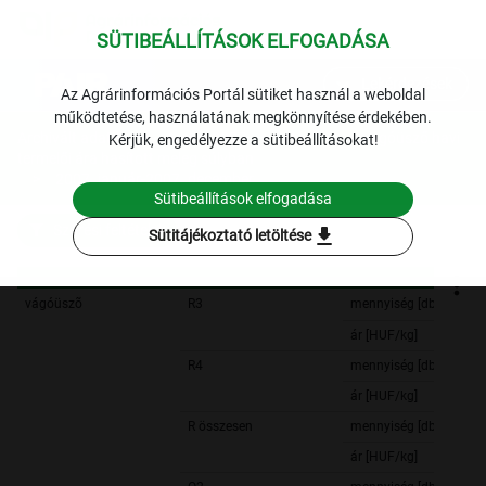
SÜTIBEÁLLÍTÁSOK ELFOGADÁSA
expand_more
Lekérdezések
Az Agrárinformációs Portál sütiket használ a weboldal
működtetése, használatának megkönnyítése érdekében.
Archivált adatok
Archív 2007
Hús
A vágóüsző havi
Kérjük, engedélyezze a sütibeállításokat!
termelői ára hasított meleg súlyban
2007. január-2007. december
Sütibeállítások elfogadása
Szűrési feltételek
download
Sütitájékoztató letöltése
vágóüszõ
R3
mennyiség [db]
ár [HUF/kg]
R4
mennyiség [db]
ár [HUF/kg]
R összesen
mennyiség [db]
ár [HUF/kg]